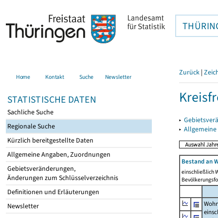
THÜRIN
Zurück
|
Zeic
Home
Kontakt
Suche
Newsletter
Kreisfr
STATISTISCHE DATEN
Sachliche Suche
▸
Gebietsverä
Regionale Suche
▸
Allgemeine
Kürzlich bereitgestellte Daten
Allgemeine Angaben, Zuordnungen
Bestand an W
Gebietsveränderungen,
einschließlich
Änderungen zum Schlüsselverzeichnis
Bevölkerungsfo
Definitionen und Erläuterungen
Wohn
Newsletter
einsc