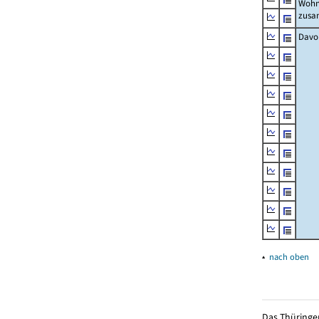
Wohn
zus
Davo
▴
nach oben
Das Thüringer