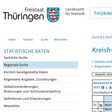
THÜRIN
Zurück
|
Zeic
Home
Kontakt
Suche
Newsletter
Kreisfr
STATISTISCHE DATEN
Sachliche Suche
▸
Gebietsverä
Regionale Suche
▸
Allgemeine
Kürzlich bereitgestellte Daten
Allgemeine Angaben, Zuordnungen
Bestand an W
Gebietsveränderungen,
2022
Änderungen zum Schlüsselverzeichnis
einschließlich
Definitionen und Erläuterungen
Wohn
Newsletter
Wohn