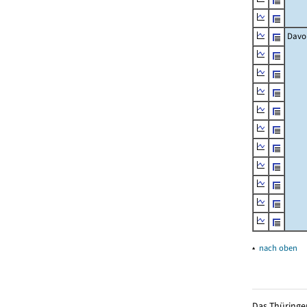
Davo
▴
nach oben
Das Thüringer