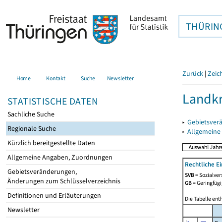
THÜRIN
Zurück
|
Zeic
Home
Kontakt
Suche
Newsletter
Landkr
STATISTISCHE DATEN
Sachliche Suche
▸
Gebietsver
Regionale Suche
▸
Allgemeine
Kürzlich bereitgestellte Daten
Allgemeine Angaben, Zuordnungen
Rechtliche E
Gebietsveränderungen,
SVB
= Sozialver
Änderungen zum Schlüsselverzeichnis
GB
= Geringfügi
Definitionen und Erläuterungen
Die Tabelle ent
Newsletter