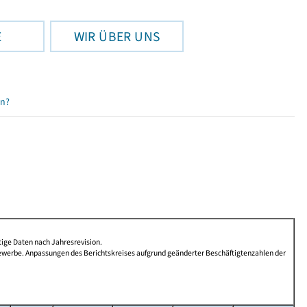
E
WIR ÜBER UNS
en?
tige Daten nach Jahresrevision.
Gewerbe. Anpassungen des Berichtskreises aufgrund geänderter Beschäftigtenzahlen der