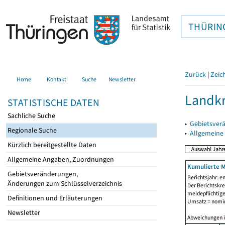
THÜRIN
Zurück
|
Zeic
Home
Kontakt
Suche
Newsletter
Landkr
STATISTISCHE DATEN
Sachliche Suche
▸
Gebietsver
Regionale Suche
▸
Allgemeine
Kürzlich bereitgestellte Daten
Allgemeine Angaben, Zuordnungen
Kumulierte M
Gebietsveränderungen,
Berichtsjahr: e
Änderungen zum Schlüsselverzeichnis
Der Berichtskre
meldepflichtige
Definitionen und Erläuterungen
Umsatz = nomin
Newsletter
Abweichungen 