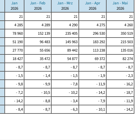
Jan
Jan - Feb
Jan - Mrz
Jan - Apr
Jan - Mai
2026
2026
2026
2026
2026
21
21
21
21
21
4 285
4 289
4 290
4 275
4 260
78 960
152 139
235 405
296 530
350 519
51 190
96 483
145 963
183 292
215 503
27 770
55 656
89 442
113 238
135 016
18 427
35 472
54 877
69 372
82 274
- 8,7
- 8,7
- 8,7
- 8,7
- 8,7
- 1,5
- 1,4
- 1,5
- 1,9
- 2,3
- 9,8
- 9,9
- 7,8
- 11,9
- 16,2
- 7,2
- 10,5
- 10,2
- 14,2
- 18,7
- 14,2
- 8,8
- 3,4
- 7,9
- 11,9
- 8,4
- 8,7
- 6,3
- 10,1
- 14,2