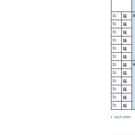
B
R
▴
nach oben