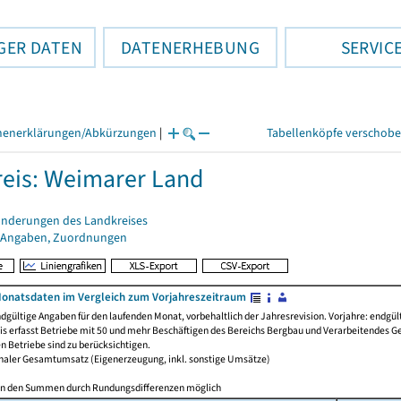
GER DATEN
DATENERHEBUNG
SERVIC
henerklärungen/Abkürzungen
|
Tabellenköpfe verschob
eis: Weimarer Land
änderungen des Landkreises
 Angaben, Zuordnungen
onatsdaten im Vergleich zum Vorjahreszeitraum
ndgültige Angaben für den laufenden Monat, vorbehaltlich der Jahresrevision. Vorjahre: endgül
is erfasst Betriebe mit 50 und mehr Beschäftigen des Bereichs Bergbau und Verarbeitendes 
n Betriebe sind zu berücksichtigen.
aler Gesamtumsatz (Eigenerzeugung, inkl. sonstige Umsätze)
in den Summen durch Rundungsdifferenzen möglich