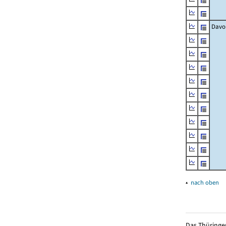
Davo
▴
nach oben
Das Thüringer