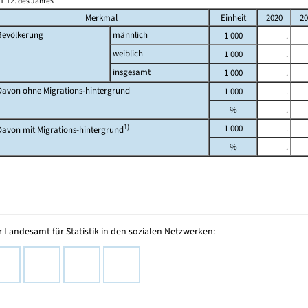
1.12. des Jahres
Merkmal
Einheit
2020
20
Bevölkerung
männlich
1 000
.
weiblich
1 000
.
insgesamt
1 000
.
Davon ohne Migrations-hintergrund
1 000
.
%
.
1)
1 000
.
Davon mit Migrations-hintergrund
%
.
 Landesamt für Statistik in den sozialen Netzwerken: