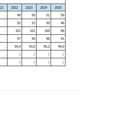
21
2022
2023
2024
2025
.
49
50
51
50
.
52
51
50
46
.
101
101
100
96
.
97
95
96
91
.
95,4
93,5
95,2
94,0
.
/
/
/
/
.
/
/
/
/