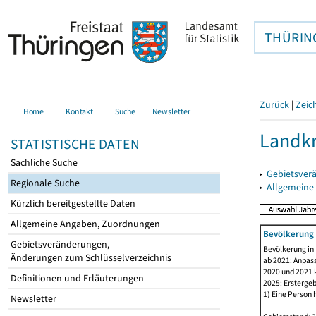
THÜRIN
Zurück
|
Zeic
Home
Kontakt
Suche
Newsletter
Landkr
STATISTISCHE DATEN
Sachliche Suche
▸
Gebietsver
Regionale Suche
▸
Allgemeine
Kürzlich bereitgestellte Daten
Allgemeine Angaben, Zuordnungen
Bevölkerung 
Gebietsveränderungen,
Bevölkerung in
Änderungen zum Schlüsselverzeichnis
ab 2021: Anpas
2020 und 2021 k
Definitionen und Erläuterungen
2025: Erstergeb
1) Eine Person 
Newsletter