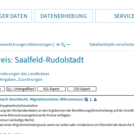
GER DATEN
DATENERHEBUNG
SERVIC
henerklärungen/Abkürzungen
|
Tabellenköpfe verschob
eis: Saalfeld-Rudolstadt
änderungen des Landkreises
 Angaben, Zuordnungen
nach Geschlecht, Migrationsstatus (Mikrozensus)
 Hauptwohnsitzhaushalten
sung der Stichprobendaten an den Ergebnissen der Bevölkerungsfortschreibung auf der Grund
eine Mikrozensusergebnisse für Kreise verfügbar.
nisse (vorläufige Werte)
hat einen Migrationshintergrund, wenn sie selbst oder mindestens ein Elternteil die deutsche 