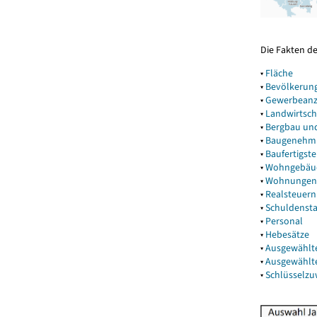
Die Fakten d
▾
Fläche
▾
Bevölkerun
▾
Gewerbeanz
▾
Landwirtsch
▾
Bergbau un
▾
Baugenehm
▾
Baufertigst
▾
Wohngebäu
▾
Wohnungen
▾
Realsteuern
▾
Schuldenst
▾
Personal
▾
Hebesätze
▾
Ausgewählt
▾
Ausgewählt
▾
Schlüsselz