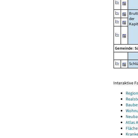
Brut
der
Kapi
Gemeinde: S
Schl
Interaktive 
Region
Realst
Baube
Wohnun
Neubau
Atlas A
Fläche
Kranke