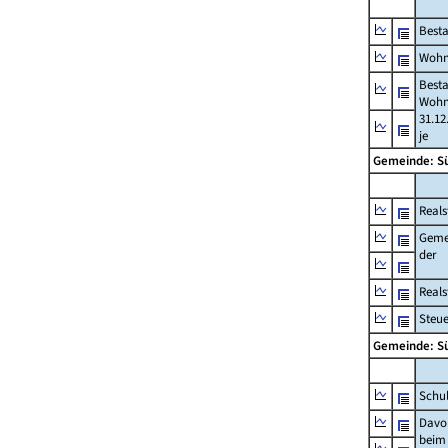
Best
Wohn
Best
Wohn
31.12
je
Gemeinde: S
Reals
Geme
der
Real
Steu
Gemeinde: S
Schu
Davo
beim