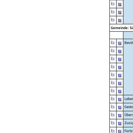
Gemeinde: S
Bevö
Lebe
Gest
Übers
Zuzü
Fort