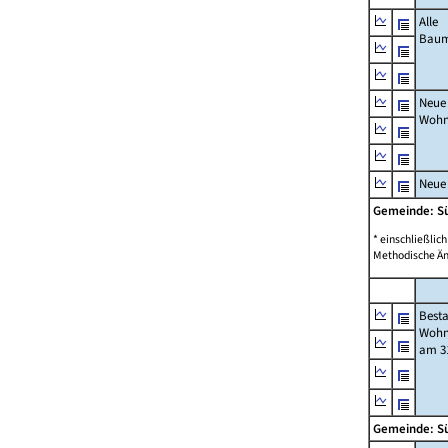
Alle
Bau
Neue
Wohn
Neue
Gemeinde: S
* einschließli
Methodische Än
Best
Wohn
am 31
Gemeinde: S