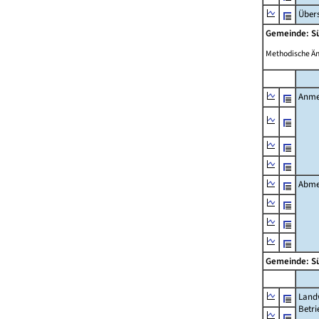
Übers
Gemeinde: S
Methodische Ä
Anme
Abme
Gemeinde: S
Landw
Betri