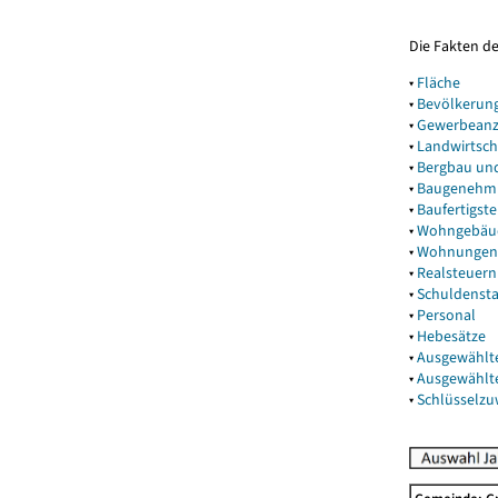
Die Fakten d
▾
Fläche
▾
Bevölkerun
▾
Gewerbeanz
▾
Landwirtsch
▾
Bergbau un
▾
Baugenehm
▾
Baufertigst
▾
Wohngebäu
▾
Wohnungen
▾
Realsteuern
▾
Schuldenst
▾
Personal
▾
Hebesätze
▾
Ausgewählt
▾
Ausgewählt
▾
Schlüsselz