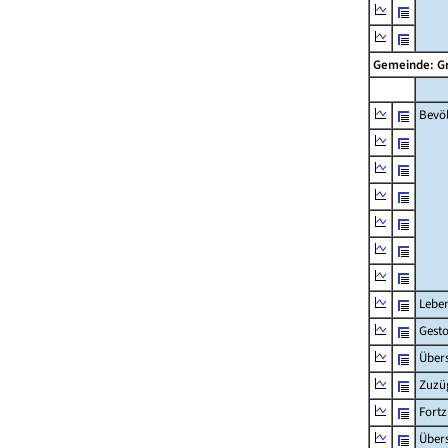
Gemeinde: 
Bevö
Lebe
Gest
Übers
Zuzü
Fort
Übers