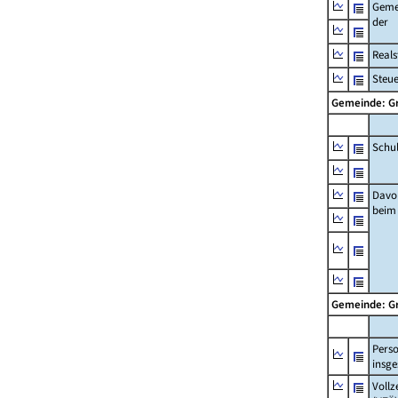
Geme
der
Real
Steu
Gemeinde: 
Schu
Davo
beim
Gemeinde: 
Pers
insg
Vollz