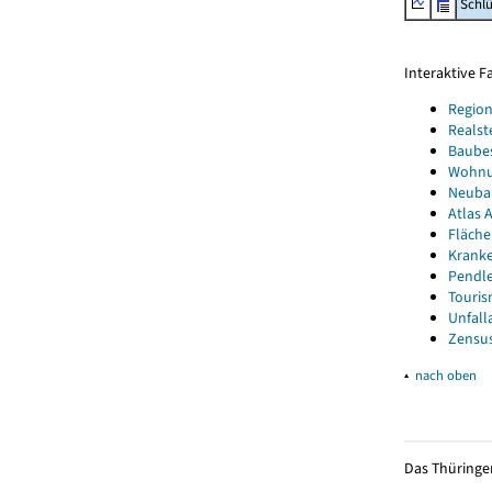
Schl
Interaktive 
Region
Realst
Baube
Wohnun
Neubau
Atlas A
Fläche
Kranke
Pendle
Touris
Unfall
Zensus
▴
nach oben
Das Thüringer