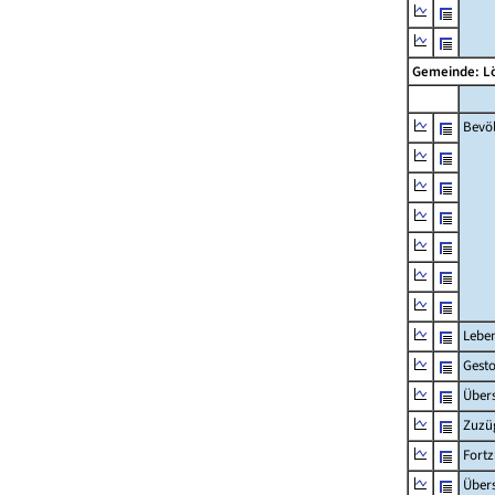
Gemeinde: 
Bevö
Lebe
Gest
Übers
Zuzü
Fort
Übers