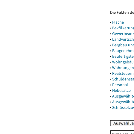
Die Fakten d
▾
Fläche
▾
Bevölkerun
▾
Gewerbeanz
▾
Landwirtsch
▾
Bergbau un
▾
Baugenehm
▾
Baufertigst
▾
Wohngebäu
▾
Wohnungen
▾
Realsteuern
▾
Schuldenst
▾
Personal
▾
Hebesätze
▾
Ausgewählt
▾
Ausgewählt
▾
Schlüsselz