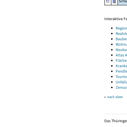
Schl
Interaktive 
Region
Realst
Baube
Wohnun
Neubau
Atlas A
Fläche
Kranke
Pendle
Touris
Unfall
Zensus
▴
nach oben
Das Thüringer