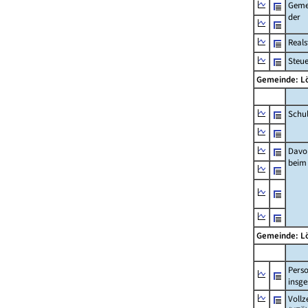
Geme
der
Real
Steu
Gemeinde: 
Schu
Davo
beim
Gemeinde: 
Pers
insg
Vollz