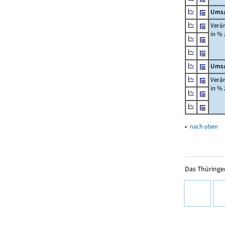
Umsa
Verä
in %
Umsa
Verä
in %
▴
nach oben
Das Thüringer