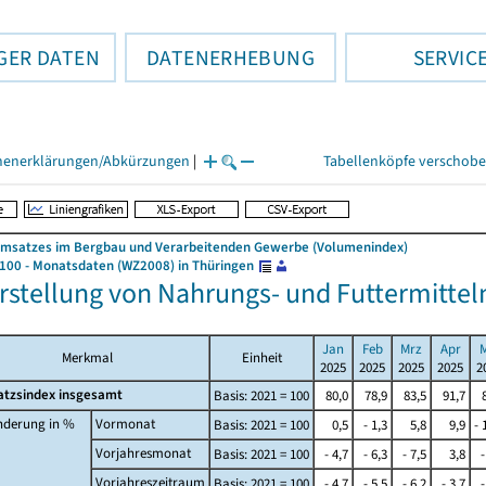
GER DATEN
DATENERHEBUNG
SERVIC
henerklärungen/Abkürzungen
|
Tabellenköpfe verschob
Umsatzes im Bergbau und Verarbeitenden Gewerbe (Volumenindex)
 100 - Monatsdaten (WZ2008) in Thüringen
erstellung von Nahrungs- und Futtermittel
Jan
Feb
Mrz
Apr
M
Merkmal
Einheit
2025
2025
2025
2025
2
tzsindex insgesamt
Basis: 2021 = 100
80,0
78,9
83,5
91,7
nderung in %
Vormonat
Basis: 2021 = 100
0,5
- 1,3
5,8
9,9
- 
Vorjahresmonat
Basis: 2021 = 100
- 4,7
- 6,3
- 7,5
3,8
-
Vorjahreszeitraum
Basis: 2021 = 100
- 4,7
- 5,5
- 6,2
- 3,7
-