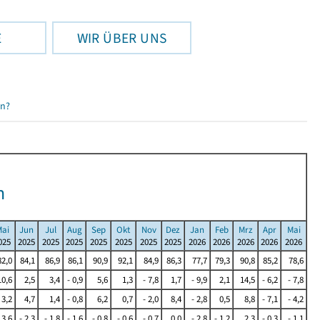
E
WIR ÜBER UNS
en?
n
ai
Jun
Jul
Aug
Sep
Okt
Nov
Dez
Jan
Feb
Mrz
Apr
Mai
025
2025
2025
2025
2025
2025
2025
2025
2026
2026
2026
2026
2026
82,0
84,1
86,9
86,1
90,9
92,1
84,9
86,3
77,7
79,3
90,8
85,2
78,6
10,6
2,5
3,4
- 0,9
5,6
1,3
- 7,8
1,7
- 9,9
2,1
14,5
- 6,2
- 7,8
 3,2
4,7
1,4
- 0,8
6,2
0,7
- 2,0
8,4
- 2,8
0,5
8,8
- 7,1
- 4,2
 3,6
- 2,3
- 1,8
- 1,6
- 0,8
- 0,6
- 0,7
0,0
- 2,8
- 1,2
2,3
- 0,3
- 1,1