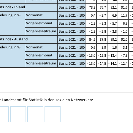
tzindex Inland
Basis: 2021 = 100
78,9
76,7
82,1
91,6
nderung in %
Vormonat
Basis: 2021 = 100
0,4
- 2,7
6,9
11,7
- 
Vorjahresmonat
Basis: 2021 = 100
- 2,3
- 3,3
- 5,7
6,9
-
Vorjahreszeitraum
Basis: 2021 = 100
- 2,3
- 2,8
- 3,8
- 1,0
-
tzindex Ausland
Basis: 2021 = 100
84,5
87,8
89,2
92,0
nderung in %
Vormonat
Basis: 2021 = 100
0,6
3,9
1,6
3,1
-
Vorjahresmonat
Basis: 2021 = 100
- 13,0
- 15,8
- 13,4
- 7,3
-
Vorjahreszeitraum
Basis: 2021 = 100
- 13,0
- 14,5
- 14,1
- 12,4
- 
 Landesamt für Statistik in den sozialen Netzwerken: