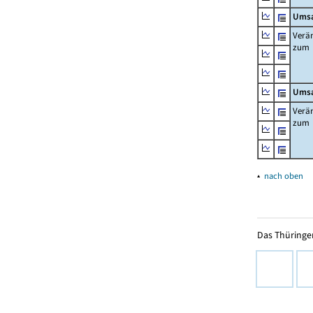
Umsa
Verä
zum
Umsa
Verä
zum
▴
nach oben
Das Thüringer