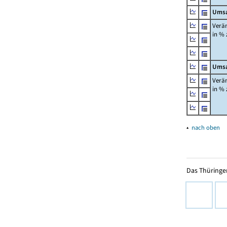
Umsa
Verä
in %
Umsa
Verä
in %
▴
nach oben
Das Thüringer