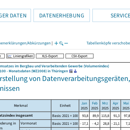
GER DATEN
DATENERHEBUNG
SERVIC
henerklärungen/Abkürzungen
|
Tabellenköpfe verschob
Umsatzes im Bergbau und Verarbeitenden Gewerbe (Volumenindex)
 100 - Monatsdaten (WZ2008) in Thüringen
erstellung von Datenverarbeitungsgeräte
nissen
Jan
Feb
Mrz
Apr
Mai
Merkmal
Einheit
2025
2025
2025
2025
2025
tzsindex insgesamt
Basis: 2021 = 100
93,8
89,9
115,8
91,3
97,8
nderung in
Vormonat
Basis: 2021 = 100
- 17,1
- 4,2
28,8
- 21,1
7,1
um