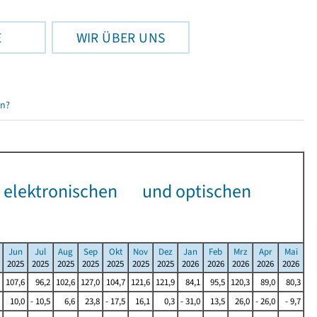
E
WIR ÜBER UNS
en?
n, elektronischen und optischen
Jun
Jul
Aug
Sep
Okt
Nov
Dez
Jan
Feb
Mrz
Apr
Mai
2025
2025
2025
2025
2025
2025
2025
2026
2026
2026
2026
2026
107,6
96,2
102,6
127,0
104,7
121,6
121,9
84,1
95,5
120,3
89,0
80,3
10,0
- 10,5
6,6
23,8
- 17,5
16,1
0,3
- 31,0
13,5
26,0
- 26,0
- 9,7