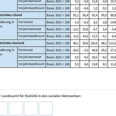
Vorjahresmonat
Basis: 2021 = 100
- 3,2
- 5,6
11,6
- 3,4
10,7
Vorjahreszeitraum
Basis: 2021 = 100
- 3,2
- 4,4
1,2
0,1
2,1
tzindex Inland
Basis: 2021 = 100
91,1
85,4
92,4
95,0
80,8
nderung in
Vormonat
Basis: 2021 = 100
- 1,4
- 6,3
8,1
2,8
- 14,9
um
Vorjahresmonat
Basis: 2021 = 100
- 12,2
- 15,8
- 9,7
2,4
- 5,4
Vorjahreszeitraum
Basis: 2021 = 100
- 12,2
- 14,0
- 12,5
- 9,1
- 8,4
tzindex Ausland
Basis: 2021 = 100
96,1
93,6
135,6
88,2
112,2
nderung in
Vormonat
Basis: 2021 = 100
- 26,5
- 2,6
44,8
- 35,0
27,1
um
Vorjahresmonat
Basis: 2021 = 100
5,5
4,2
29,2
- 8,2
23,6
Vorjahreszeitraum
Basis: 2021 = 100
5,5
4,8
13,8
8,2
11,2
 Landesamt für Statistik in den sozialen Netzwerken: