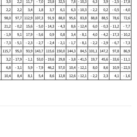
3,0
2,2
11,7
- 7,0
23,8
32,5
7,8
- 10,3
6,3
3,9
- 2,5
- 17,8
2,2
2,2
3,4
1,8
3,7
6,1
6,3
- 10,3
- 2,2
0,2
- 0,5
- 4,0
98,0
97,7
112,9
107,3
91,9
88,0
95,6
83,8
88,8
88,5
78,6
72,6
21,2
- 0,2
15,6
- 5,0
- 14,3
- 4,3
8,6
- 12,4
6,0
- 0,3
- 11,2
- 7,7
- 1,9
9,1
17,9
- 5,6
0,9
0,8
3,4
- 8,1
4,0
- 4,2
- 17,3
- 10,2
- 7,3
- 5,1
- 2,3
- 2,7
- 2,4
- 2,1
- 1,7
- 8,1
- 2,2
- 2,9
- 6,7
- 7,3
115,7
95,0
93,9
143,7
115,6
150,0
144,3
84,5
101,1
147,2
97,8
86,9
3,2
- 17,9
- 1,1
53,0
- 19,6
29,8
- 3,8
- 41,5
19,7
45,6
- 33,6
- 11,1
6,8
- 3,1
5,9
- 7,9
46,2
57,0
10,4
- 12,1
8,0
8,6
10,9
- 22,5
10,4
8,4
8,1
5,4
8,6
12,8
12,6
- 12,1
- 2,2
2,3
4,1
- 1,6