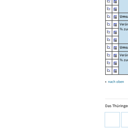
Umsa
Verä
% z
Umsa
Verä
% z
▴
nach oben
Das Thüringer