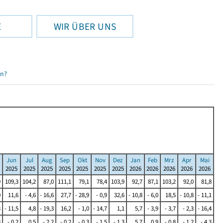
E
WIR ÜBER UNS
en?
Jun
Jul
Aug
Sep
Okt
Nov
Dez
Jan
Feb
Mrz
Apr
Mai
2025
2025
2025
2025
2025
2025
2025
2026
2026
2026
2026
2026
9
109,3
104,2
87,0
111,1
79,1
78,4
103,9
92,7
87,1
103,2
92,0
81,8
0
11,6
- 4,6
- 16,6
27,7
- 28,9
- 0,9
32,6
- 10,8
- 6,0
18,5
- 10,8
- 11,1
3
- 11,5
4,8
- 19,3
16,2
- 1,0
- 14,7
1,1
5,7
- 3,9
- 3,7
- 2,3
- 16,4
8
- 0,2
0,5
- 2,2
- 0,2
- 0,3
- 1,5
- 1,3
5,7
0,9
- 0,8
- 1,2
- 4,3