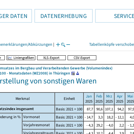
GER DATEN
DATENERHEBUNG
SERVIC
henerklärungen/Abkürzungen
|
Tabellenköpfe verschob
Umsatzes im Bergbau und Verarbeitenden Gewerbe (Volumenindex)
 100 - Monatsdaten (WZ2008) in Thüringen
erstellung von sonstigen Waren
Jan
Feb
Mrz
Apr
Mai
Merkmal
Einheit
2025
2025
2025
2025
2025
tzsindex insgesamt
Basis: 2021 = 100
87,7
90,6
107,1
94,2
97,
nderung in %
Vormonat
Basis: 2021 = 100
- 14,7
3,3
18,2
- 12,1
4,
Vorjahresmonat
Basis: 2021 = 100
- 4,3
29,2
- 4,0
2,2
- 1,
Vorjahreszeitraum
Basis: 2021 = 100
- 4,3
10,2
4,4
3,9
2,