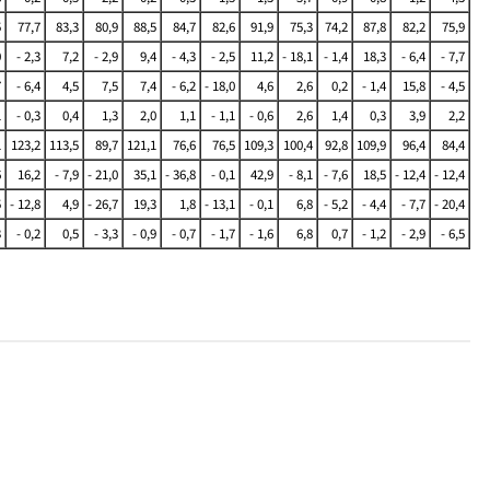
5
77,7
83,3
80,9
88,5
84,7
82,6
91,9
75,3
74,2
87,8
82,2
75,9
0
- 2,3
7,2
- 2,9
9,4
- 4,3
- 2,5
11,2
- 18,1
- 1,4
18,3
- 6,4
- 7,7
7
- 6,4
4,5
7,5
7,4
- 6,2
- 18,0
4,6
2,6
0,2
- 1,4
15,8
- 4,5
1
- 0,3
0,4
1,3
2,0
1,1
- 1,1
- 0,6
2,6
1,4
0,3
3,9
2,2
1
123,2
113,5
89,7
121,1
76,6
76,5
109,3
100,4
92,8
109,9
96,4
84,4
6
16,2
- 7,9
- 21,0
35,1
- 36,8
- 0,1
42,9
- 8,1
- 7,6
18,5
- 12,4
- 12,4
5
- 12,8
4,9
- 26,7
19,3
1,8
- 13,1
- 0,1
6,8
- 5,2
- 4,4
- 7,7
- 20,4
3
- 0,2
0,5
- 3,3
- 0,9
- 0,7
- 1,7
- 1,6
6,8
0,7
- 1,2
- 2,9
- 6,5