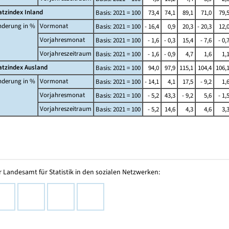
tzindex Inland
Basis: 2021 = 100
73,4
74,1
89,1
71,0
79,
nderung in %
Vormonat
Basis: 2021 = 100
- 16,4
0,9
20,3
- 20,3
12,
Vorjahresmonat
Basis: 2021 = 100
- 1,6
- 0,3
15,4
- 7,6
- 0,
Vorjahreszeitraum
Basis: 2021 = 100
- 1,6
- 0,9
4,7
1,6
1,
tzindex Ausland
Basis: 2021 = 100
94,0
97,9
115,1
104,4
106,
nderung in %
Vormonat
Basis: 2021 = 100
- 14,1
4,1
17,5
- 9,2
1,
Vorjahresmonat
Basis: 2021 = 100
- 5,2
43,3
- 9,2
5,6
- 1,
Vorjahreszeitraum
Basis: 2021 = 100
- 5,2
14,6
4,3
4,6
3,
 Landesamt für Statistik in den sozialen Netzwerken: