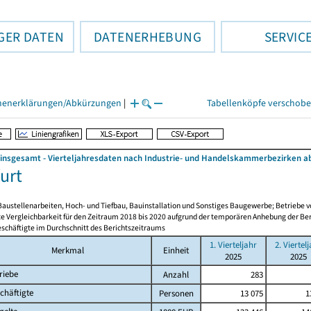
GER DATEN
DATENERHEBUNG
SERVIC
henerklärungen/Abkürzungen
|
Tabellenköpfe verschob
nsgesamt - Vierteljahresdaten nach Industrie- und Handelskammerbezirken ab
urt
Baustellenarbeiten, Hoch- und Tiefbau, Bauinstallation und Sonstiges Baugewerbe; Betriebe
e Vergleichbarkeit für den Zeitraum 2018 bis 2020 aufgrund der temporären Anhebung der Ber
schäftigte im Durchschnitt des Berichtszeitraums
1. Vierteljahr
2. Viertel
Merkmal
Einheit
2025
2025
riebe
Anzahl
283
chäftigte
Personen
13 075
1