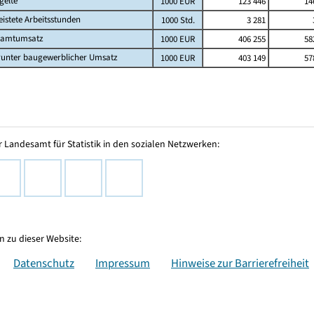
gelte
1000 EUR
123 446
14
eistete Arbeitsstunden
1000 Std.
3 281
samtumsatz
1000 EUR
406 255
58
unter baugewerblicher Umsatz
1000 EUR
403 149
57
 Landesamt für Statistik in den sozialen Netzwerken:
 zu dieser Website:
Datenschutz
Impressum
Hinweise zur Barrierefreiheit