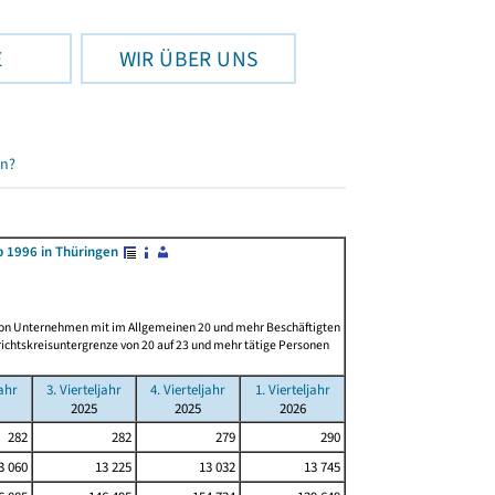
E
WIR ÜBER UNS
en?
 1996 in Thüringen
 von Unternehmen mit im Allgemeinen 20 und mehr Beschäftigten
ichtskreisuntergrenze von 20 auf 23 und mehr tätige Personen
jahr
3. Vierteljahr
4. Vierteljahr
1. Vierteljahr
2025
2025
2026
282
282
279
290
3 060
13 225
13 032
13 745