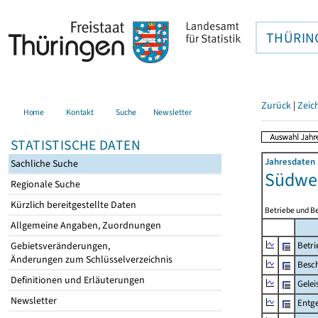
THÜRIN
Zurück
|
Zeic
Home
Kontakt
Suche
Newsletter
STATISTISCHE DATEN
Jahresdaten 
Sachliche Suche
Südwes
Regionale Suche
Kürzlich bereitgestellte Daten
Betriebe und B
Allgemeine Angaben, Zuordnungen
Gebietsveränderungen,
Betri
Änderungen zum Schlüsselverzeichnis
Besch
Definitionen und Erläuterungen
Gelei
Newsletter
Entge