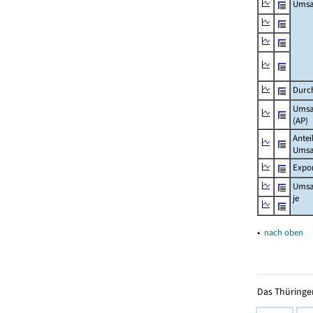
Umsa
Durch
Umsat
(AP)
Antei
Umsa
Expo
Umsa
je
▴
nach oben
Das Thüringer