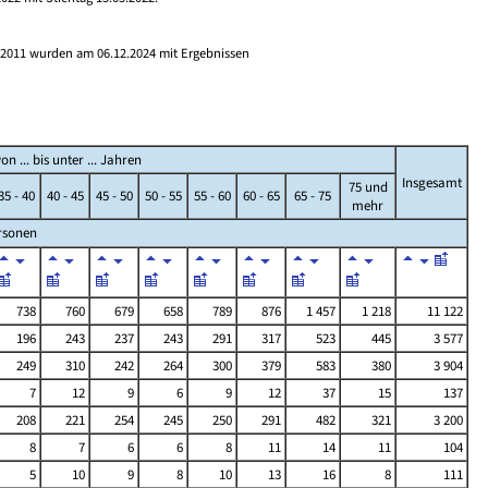
s 2011 wurden am 06.12.2024 mit Ergebnissen
 ... bis unter ... Jahren
Insgesamt
75 und
35 - 40
40 - 45
45 - 50
50 - 55
55 - 60
60 - 65
65 - 75
mehr
rsonen
738
760
679
658
789
876
1 457
1 218
11 122
196
243
237
243
291
317
523
445
3 577
249
310
242
264
300
379
583
380
3 904
7
12
9
6
9
12
37
15
137
208
221
254
245
250
291
482
321
3 200
8
7
6
6
8
11
14
11
104
5
10
9
8
10
13
16
8
111