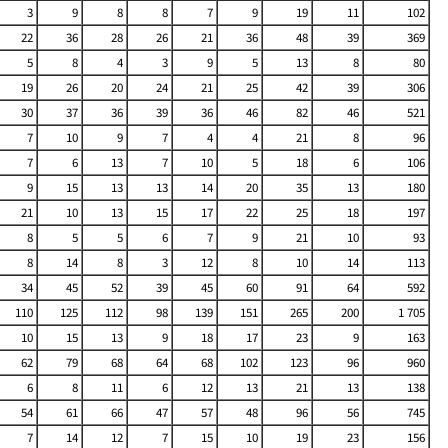
3
9
8
8
7
9
19
11
102
22
36
28
26
21
36
48
39
369
5
8
4
3
9
5
13
8
80
19
26
20
24
21
25
42
39
306
30
37
36
39
36
46
82
46
521
7
10
9
7
4
4
21
8
96
7
6
13
7
10
5
18
6
106
9
15
13
13
14
20
35
13
180
21
10
13
15
17
22
25
18
197
8
5
5
6
7
9
21
10
93
8
14
8
3
12
8
10
14
113
34
45
52
39
45
60
91
64
592
110
125
112
98
139
151
265
200
1 705
10
15
13
9
18
17
23
9
163
62
79
68
64
68
102
123
96
960
6
8
11
6
12
13
21
13
138
54
61
66
47
57
48
96
56
745
7
14
12
7
15
10
19
23
156