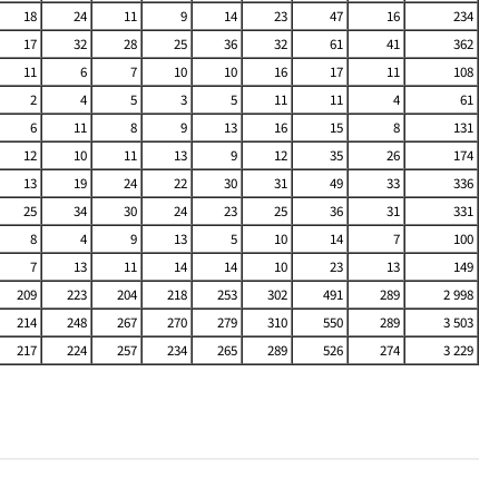
18
24
11
9
14
23
47
16
234
17
32
28
25
36
32
61
41
362
11
6
7
10
10
16
17
11
108
2
4
5
3
5
11
11
4
61
6
11
8
9
13
16
15
8
131
12
10
11
13
9
12
35
26
174
13
19
24
22
30
31
49
33
336
25
34
30
24
23
25
36
31
331
8
4
9
13
5
10
14
7
100
7
13
11
14
14
10
23
13
149
209
223
204
218
253
302
491
289
2 998
214
248
267
270
279
310
550
289
3 503
217
224
257
234
265
289
526
274
3 229