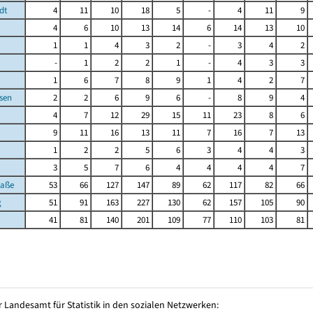
dt
4
11
10
18
5
-
4
11
9
4
6
10
13
14
6
14
13
10
1
1
4
3
2
-
3
4
2
-
1
2
2
1
-
4
3
3
1
6
7
8
9
1
4
2
7
sen
2
2
6
9
6
-
8
9
4
4
7
12
29
15
11
23
8
6
9
11
16
13
11
7
16
7
13
1
2
2
5
6
3
4
4
3
3
5
7
6
4
4
4
4
7
raße
53
66
127
147
89
62
117
82
66
g
51
91
163
227
130
62
157
105
90
41
81
140
201
109
77
110
103
81
 Landesamt für Statistik in den sozialen Netzwerken: