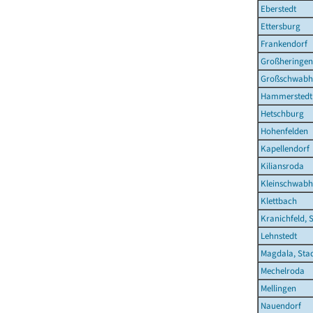
Eberstedt
Ettersburg
Frankendorf
Großheringen
Großschwabh
Hammerstedt
Hetschburg
Hohenfelden
Kapellendorf
Kiliansroda
Kleinschwab
Klettbach
Kranichfeld, 
Lehnstedt
Magdala, Sta
Mechelroda
Mellingen
Nauendorf