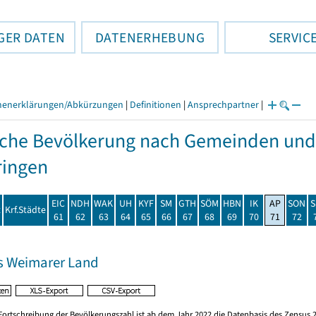
GER DATEN
DATENERHEBUNG
SERVIC
henerklärungen/Abkürzungen
|
Definitionen
|
Ansprechpartner
|
che Bevölkerung nach Gemeinden und
ringen
EIC
NDH
WAK
UH
KYF
SM
GTH
SÖM
HBN
IK
AP
SON
S
t
Krf.Städte
61
62
63
64
65
66
67
68
69
70
71
72
s Weimarer Land
Fortschreibung der Bevölkerungszahl ist ab dem Jahr 2022 die Datenbasis des Zensus 2