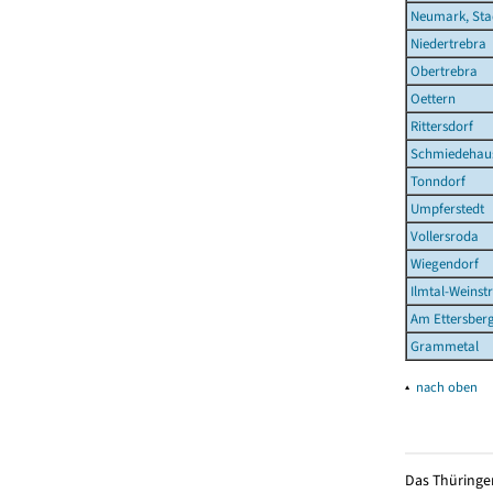
Neumark, Sta
Niedertrebra
Obertrebra
Oettern
Rittersdorf
Schmiedehau
Tonndorf
Umpferstedt
Vollersroda
Wiegendorf
Ilmtal-Weinst
Am Ettersber
Grammetal
▴
nach oben
Das Thüringer