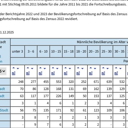
 mit Stichtag 09.05.2011 bildete für die Jahre 2011 bis 2021 die Fortschreibungsbasis.
 der Berichtsjahre 2022 und 2023 der Bevölkerungsfortschreibung auf Basis des Zensu
sfortschreibung auf Basis des Zensus 2022 revidiert.
1.12.2025
tadt
Männliche Bevölkerung im Alter von
e
unter 3
3 - 6
6 - 10
10 - 15
15 - 18
18 - 20
20 - 25
25 - 30
30 - 35
l
Pe
en
248
277
455
553
320
252
671
639
532
adt
70
86
128
168
131
69
162
139
129
adt
63
117
177
226
149
50
153
137
125
3
1
4
6
1
2
3
4
6
Stadt
56
75
135
171
92
61
123
109
106
3
8
7
3
2
1
3
3
3
-
9
7
6
3
2
2
-
3