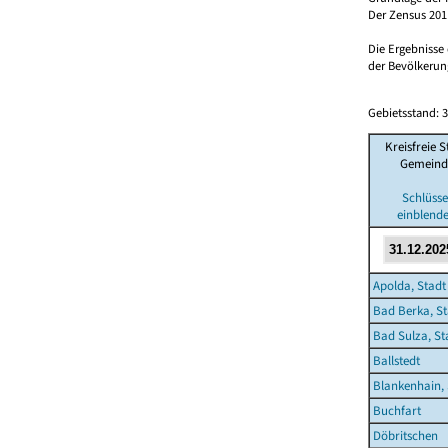
Der Zensus 2011
Die Ergebnisse
der Bevölkerung
Gebietsstand: 3
Kreisfreie S
Gemeind
Schlüsse
einblend
Apolda, Stadt
Bad Berka, St
Bad Sulza, St
Ballstedt
Blankenhain, 
Buchfart
Döbritschen