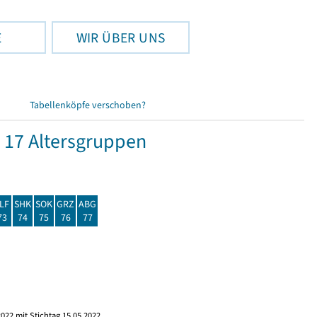
E
WIR ÜBER UNS
Tabellenköpfe verschoben?
 17 Altersgruppen
LF
SHK
SOK
GRZ
ABG
73
74
75
76
77
022 mit Stichtag 15.05.2022.