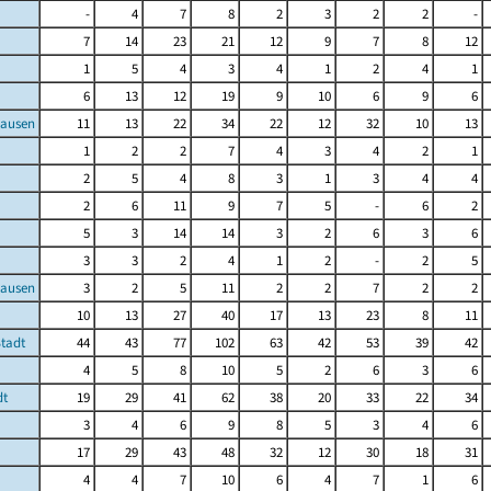
-
4
7
8
2
3
2
2
-
7
14
23
21
12
9
7
8
12
1
5
4
3
4
1
2
4
1
6
13
12
19
9
10
6
9
6
ausen
11
13
22
34
22
12
32
10
13
1
2
2
7
4
3
4
2
1
2
5
4
8
3
1
3
4
4
2
6
11
9
7
5
-
6
2
5
3
14
14
3
2
6
3
6
3
3
2
4
1
2
-
2
5
hausen
3
2
5
11
2
2
7
2
2
10
13
27
40
17
13
23
8
11
Stadt
44
43
77
102
63
42
53
39
42
4
5
8
10
5
2
6
3
6
dt
19
29
41
62
38
20
33
22
34
3
4
6
9
8
5
3
4
6
17
29
43
48
32
12
30
18
31
4
4
7
10
6
4
7
1
6