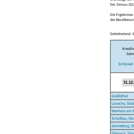
Der Zensus 2011
Die Ergebnisse
der Bevölkerung
Gebietsstand: 3
Kreisfr
Gem
Schlüssel
Goldisthal
Lauscha, Stad
Neuhaus am R
Schalkau, Sta
Sonneberg, S
Steinach, Sta