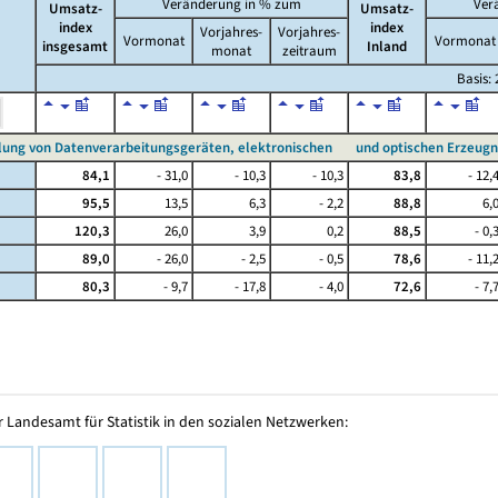
Veränderung in % zum
Ver
Umsatz-
Umsatz-
index
index
Vorjahres-
Vorjahres-
Vormonat
Vormonat
insgesamt
Inland
monat
zeitraum
Basis: 
llung von Datenverarbeitungsgeräten, elektronischen und optischen Erzeugn
84,1
- 31,0
- 10,3
- 10,3
83,8
- 12,
95,5
13,5
6,3
- 2,2
88,8
6,
120,3
26,0
3,9
0,2
88,5
- 0,
89,0
- 26,0
- 2,5
- 0,5
78,6
- 11,
80,3
- 9,7
- 17,8
- 4,0
72,6
- 7,
 Landesamt für Statistik in den sozialen Netzwerken: