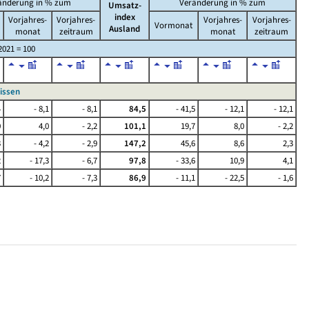
änderung in % zum
Veränderung in % zum
Umsatz-
index
Vorjahres-
Vorjahres-
Vorjahres-
Vorjahres-
Vormonat
Ausland
monat
zeitraum
monat
zeitraum
2021 = 100
issen
4
- 8,1
- 8,1
84,5
- 41,5
- 12,1
- 12,1
0
4,0
- 2,2
101,1
19,7
8,0
- 2,2
3
- 4,2
- 2,9
147,2
45,6
8,6
2,3
2
- 17,3
- 6,7
97,8
- 33,6
10,9
4,1
7
- 10,2
- 7,3
86,9
- 11,1
- 22,5
- 1,6