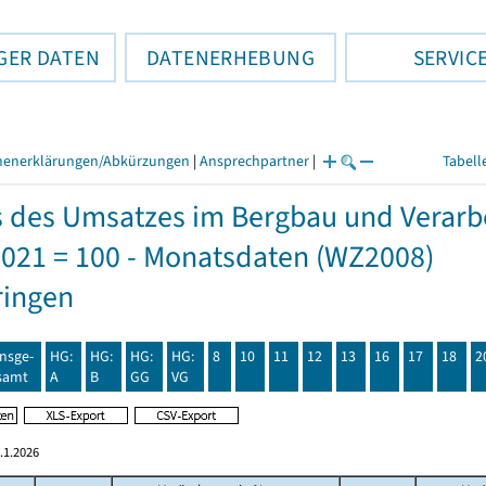
GER DATEN
DATENERHEBUNG
SERVIC
henerklärungen/Abkürzungen
|
Ansprechpartner
|
Tabell
s des Umsatzes im Bergbau und Verar
2021 = 100 - Monatsdaten (WZ2008)
ringen
insge-
HG:
HG:
HG:
HG:
8
10
11
12
13
16
17
18
2
samt
A
B
GG
VG
.1.2026