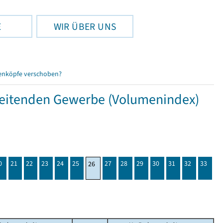
E
WIR ÜBER UNS
enköpfe verschoben?
beitenden Gewerbe (Volumenindex)
0
21
22
23
24
25
27
28
29
30
31
32
33
26