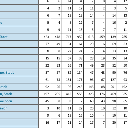
6
6
14
34
7
10
4
12
4
2
11
12
11
2
3
5
6
7
18
18
14
4
14
13
de
5
4
8
12
7
4
16
2
5
9
11
18
5
7
7
11
Stadt
423
478
717
952
613
459
1 139
1 235
27
49
51
64
29
16
69
53
8
8
22
24
17
4
13
13
15
15
57
38
28
19
35
34
22
33
55
71
49
28
52
50
me, Stadt
37
57
82
134
47
48
90
76
61
73
131
177
96
67
127
93
Stadt
92
126
196
243
145
88
201
192
n, Stadt
197
285
415
555
323
176
469
535
melborn
45
38
83
112
60
43
90
65
inich
3
10
11
22
20
10
12
10
9
6
18
16
10
4
10
11
16
17
11
24
17
7
30
17