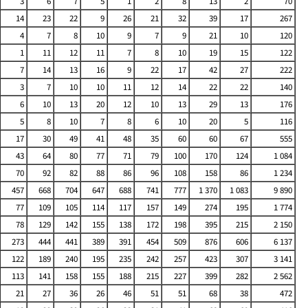
3
6
7
5
1
2
8
13
2
70
14
23
22
9
26
21
32
39
17
267
4
7
8
10
9
7
9
21
10
120
1
11
12
11
7
8
10
19
15
122
7
14
13
16
9
22
17
42
27
222
3
7
10
10
11
12
14
22
22
140
6
10
13
20
12
10
13
29
13
176
5
8
10
7
8
6
10
20
5
116
17
30
49
41
48
35
60
60
67
555
43
64
80
77
71
79
100
170
124
1 084
70
92
82
88
86
96
108
158
86
1 234
457
668
704
647
688
741
777
1 370
1 083
9 890
77
109
105
114
117
157
149
274
195
1 774
78
129
142
155
138
172
198
395
215
2 150
273
444
441
389
391
454
509
876
606
6 137
122
189
240
195
235
242
257
423
307
3 141
113
141
158
155
188
215
227
399
282
2 562
21
27
36
26
46
51
51
68
38
472