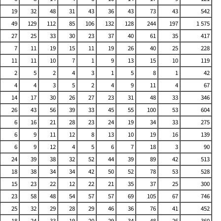
19
32
48
31
43
36
43
73
43
542
49
129
112
85
106
132
128
244
197
1 575
27
25
33
30
23
37
40
61
35
417
7
11
19
15
11
19
26
40
25
228
11
11
10
7
1
9
13
15
10
119
2
5
2
4
3
1
5
8
1
42
4
4
3
5
2
4
9
11
4
67
14
17
30
26
27
23
31
48
33
346
26
43
56
39
33
45
55
100
53
604
6
16
21
28
23
24
19
34
33
275
6
9
11
12
8
13
10
19
16
139
6
9
12
4
5
6
7
18
3
90
24
39
38
32
52
44
39
89
42
513
18
38
34
34
42
50
52
78
53
528
15
23
22
12
22
21
35
37
25
300
23
58
48
54
57
57
69
105
67
746
25
32
29
28
29
46
36
76
41
452
18
24
33
19
20
29
34
48
26
360