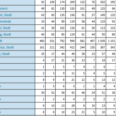
92
109
174
209
132
76
202
195
ainich
49
81
130
155
101
49
125
96
in, Stadt
63
83
135
156
91
57
149
125
emeinde
33
44
89
119
58
44
119
92
l, Stadt
41
39
102
126
61
50
113
123
g, Stadt
40
65
85
124
61
44
95
80
dt
460
531
792
990
581
407
1 039
1 101
lza, Stadt
161
211
342
412
244
155
387
343
, Stadt
25
17
44
49
38
23
57
48
4
17
21
30
13
7
18
17
1
1
5
7
4
1
4
-
2
3
9
11
5
4
5
3
8
9
8
21
12
5
13
12
n
1
5
6
5
1
1
4
4
30
52
58
92
48
24
51
38
n
1
2
4
4
2
5
2
2
9
10
13
28
8
10
13
9
n
8
8
10
23
21
5
10
9