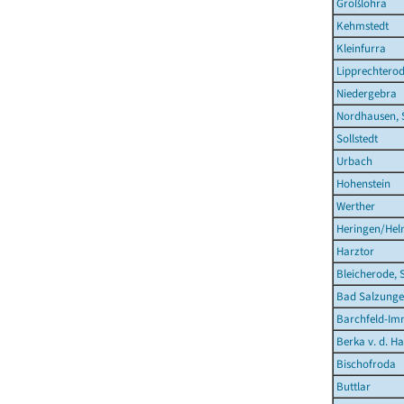
Großlohra
Kehmstedt
Kleinfurra
Lipprechtero
Niedergebra
Nordhausen, 
Sollstedt
Urbach
Hohenstein
Werther
Heringen/Hel
Harztor
Bleicherode, 
Bad Salzunge
Barchfeld-Im
Berka v. d. Ha
Bischofroda
Buttlar