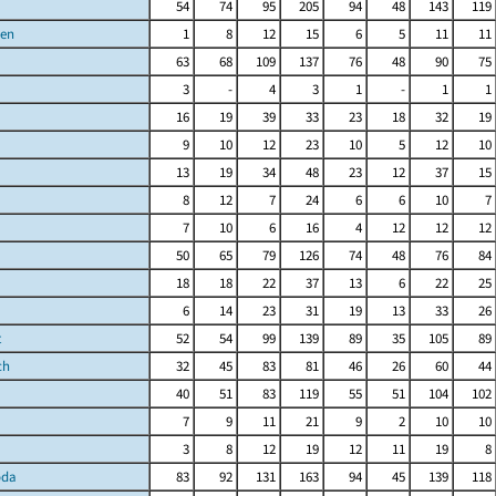
54
74
95
205
94
48
143
119
sen
1
8
12
15
6
5
11
11
63
68
109
137
76
48
90
75
3
-
4
3
1
-
1
1
16
19
39
33
23
18
32
19
9
10
12
23
10
5
12
10
13
19
34
48
23
12
37
15
8
12
7
24
6
6
10
7
7
10
6
16
4
12
12
12
50
65
79
126
74
48
76
84
18
18
22
37
13
6
22
25
6
14
23
31
19
13
33
26
t
52
54
99
139
89
35
105
89
ch
32
45
83
81
46
26
60
44
40
51
83
119
55
51
104
102
7
9
11
21
9
2
10
10
3
8
12
19
12
11
19
8
oda
83
92
131
163
94
45
139
118