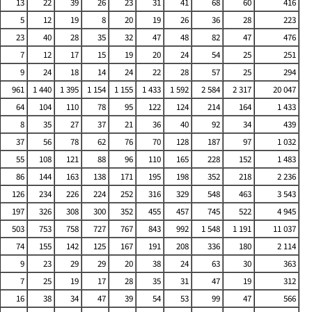
13
22
39
26
23
31
41
68
60
416
5
12
19
8
20
19
26
36
28
223
23
40
28
35
32
47
48
82
47
476
7
12
17
15
19
20
24
54
25
251
9
24
18
14
24
22
28
57
25
294
961
1 440
1 395
1 154
1 155
1 433
1 592
2 584
2 317
20 047
64
104
110
78
95
122
124
214
164
1 433
8
35
27
37
21
36
40
92
34
439
37
56
78
62
76
70
128
187
97
1 032
55
108
121
88
96
110
165
228
152
1 483
86
144
163
138
171
195
198
352
218
2 236
126
234
226
224
252
316
329
548
463
3 543
197
326
308
300
352
455
457
745
522
4 945
503
753
758
727
767
843
992
1 548
1 191
11 037
74
155
142
125
167
191
208
336
180
2 114
9
23
29
29
20
38
24
63
30
363
7
25
19
17
28
35
31
47
19
312
16
38
34
47
39
54
53
99
47
566