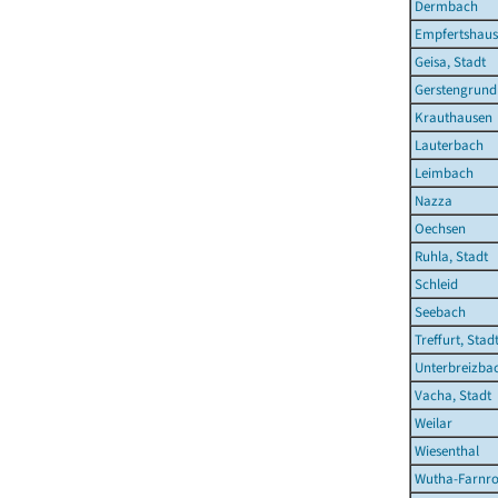
Dermbach
Empfertshau
Geisa, Stadt
Gerstengrund
Krauthausen
Lauterbach
Leimbach
Nazza
Oechsen
Ruhla, Stadt
Schleid
Seebach
Treffurt, Stad
Unterbreizba
Vacha, Stadt
Weilar
Wiesenthal
Wutha-Farnr