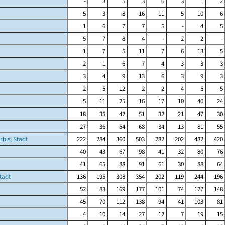
-
3
5
3
6
3
1
2
5
3
8
16
11
5
10
6
1
6
7
7
5
-
4
5
5
7
8
4
-
2
2
-
1
7
5
11
7
6
13
5
2
1
6
7
4
3
3
3
3
4
9
13
6
3
9
3
2
5
12
2
2
4
5
5
5
11
25
16
17
10
40
24
18
35
42
51
32
21
47
30
27
36
54
68
34
13
81
55
rbis, Stadt
222
284
360
503
282
202
482
420
40
43
67
98
41
32
80
76
41
65
88
91
61
30
88
64
tadt
136
195
308
354
202
119
244
196
52
83
169
177
101
74
127
148
45
70
112
138
94
41
103
81
4
10
14
27
12
7
19
15