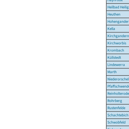
Heilbad Heilig
Heuthen
Hohengander
Kella
Kirchgandern
Kirchworbis
Krombach
Küllstedt
Lindewerra
Marth
Niederorschel
Pfaffschwend
Reinholterode
Rohrberg
Rustenfelde
Schachtebich
Schwobfeld