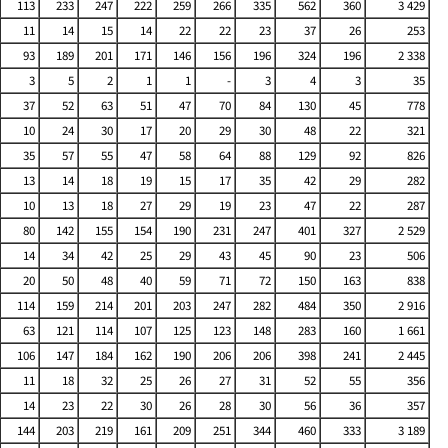
113
233
247
222
259
266
335
562
360
3 429
11
14
15
14
22
22
23
37
26
253
93
189
201
171
146
156
196
324
196
2 338
3
5
2
1
1
-
3
4
3
35
37
52
63
51
47
70
84
130
45
778
10
24
30
17
20
29
30
48
22
321
35
57
55
47
58
64
88
129
92
826
13
14
18
19
15
17
35
42
29
282
10
13
18
27
29
19
23
47
22
287
80
142
155
154
190
231
247
401
327
2 529
14
34
42
25
29
43
45
90
23
506
20
50
48
40
59
71
72
150
163
838
114
159
214
201
203
247
282
484
350
2 916
63
121
114
107
125
123
148
283
160
1 661
106
147
184
162
190
206
206
398
241
2 445
11
18
32
25
26
27
31
52
55
356
14
23
22
30
26
28
30
56
36
357
144
203
219
161
209
251
344
460
333
3 189