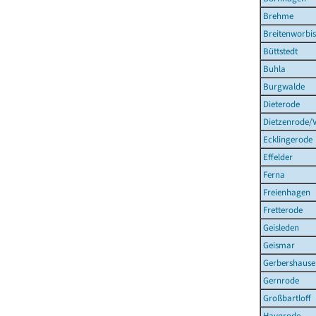
Brehme
Breitenworbis
Büttstedt
Buhla
Burgwalde
Dieterode
Dietzenrode/
Ecklingerode
Effelder
Ferna
Freienhagen
Fretterode
Geisleden
Geismar
Gerbershause
Gernrode
Großbartloff
Haynrode