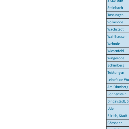
Sickerode
Steinbach
Tastungen
Volkerode
Wachstedt
Wahlhausen
Wehnde
Wiesenfeld
Wingerode
Schimberg
Teistungen
Leinefelde-Wo
Am Ohmberg
Sonnenstein
Dingelstädt, S
Uder
Ellrich, Stadt
Görsbach