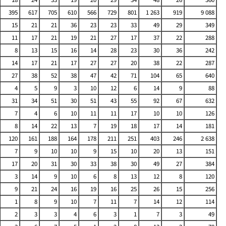
395
617
705
610
566
729
801
1 263
919
9 088
15
21
21
36
23
23
33
49
29
349
11
17
21
19
21
27
17
37
22
288
8
13
15
16
14
28
23
30
36
242
14
17
21
17
27
27
20
38
22
287
27
38
52
38
47
42
71
104
65
640
4
5
9
3
10
12
6
14
9
88
31
34
51
30
51
43
55
92
67
632
7
4
6
10
11
11
17
10
10
126
8
14
22
13
7
19
18
17
14
181
120
161
188
164
178
211
251
403
246
2 638
7
9
10
10
9
15
10
20
13
151
17
20
31
30
33
38
30
49
27
384
3
14
9
10
6
8
13
12
8
120
9
21
24
16
19
16
25
26
15
256
1
8
9
10
7
11
7
14
12
114
2
3
3
4
6
3
1
7
3
49