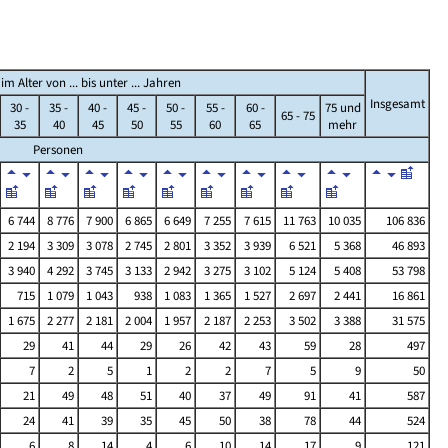
 Alter von ... bis unter ... Jahren
Insgesamt
30 -
35 -
40 -
45 -
50 -
55 -
60 -
75 und
65 - 75
35
40
45
50
55
60
65
mehr
Personen
6 744
8 776
7 900
6 865
6 649
7 255
7 615
11 763
10 035
106 836
2 194
3 309
3 078
2 745
2 801
3 352
3 939
6 521
5 368
46 893
3 940
4 292
3 745
3 133
2 942
3 275
3 102
5 124
5 408
53 798
715
1 079
1 043
938
1 083
1 365
1 527
2 697
2 441
16 861
1 675
2 277
2 181
2 004
1 957
2 187
2 253
3 502
3 388
31 575
29
41
44
29
26
42
43
59
28
497
7
2
5
1
2
2
7
5
9
50
21
49
48
51
40
37
49
91
41
587
24
41
39
35
45
50
38
78
44
524
6
8
14
4
6
10
14
17
9
121