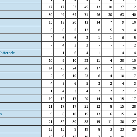
17
17
33
45
13
10
27
12
30
49
64
71
46
30
63
40
15
18
20
13
14
7
9
10
6
6
5
12
8
5
9
4
4
6
6
3
1
1
6
5
-
4
3
2
-
-
-
2
Vatterode
-
1
6
4
1
1
4
4
10
9
10
23
11
4
20
10
14
25
24
26
17
7
21
20
2
9
10
23
6
4
10
7
4
8
6
5
3
2
4
3
1
4
3
4
2
2
2
2
10
12
17
20
14
9
15
17
11
17
17
21
12
8
15
28
n
9
6
10
15
13
6
15
14
21
32
30
38
19
11
30
27
13
15
9
19
8
3
23
20
16
9
18
19
7
9
20
11