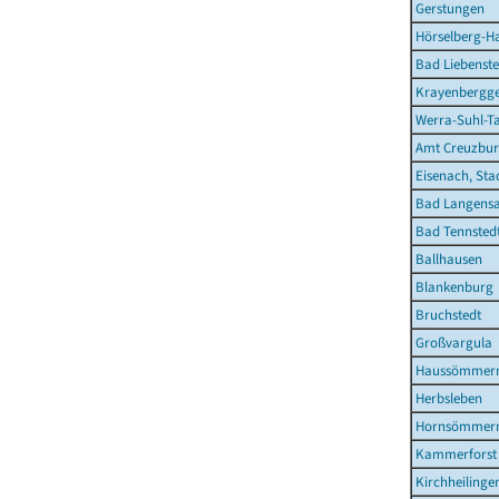
Gerstungen
Hörselberg-H
Bad Liebenste
Krayenbergg
Werra-Suhl-Ta
Amt Creuzbur
Eisenach, Sta
Bad Langensa
Bad Tennstedt
Ballhausen
Blankenburg
Bruchstedt
Großvargula
Haussömmer
Herbsleben
Hornsömmer
Kammerforst
Kirchheilinge