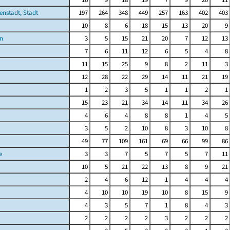
enstadt, Stadt
197
264
348
449
257
163
402
403
10
8
6
18
15
13
20
9
n
3
5
15
21
20
7
12
13
7
6
11
12
6
5
4
8
11
15
25
9
8
2
11
3
12
28
22
29
14
11
21
19
1
2
3
5
1
1
2
1
15
23
21
34
14
11
34
26
4
6
4
8
8
1
4
5
3
5
2
10
8
3
10
8
49
77
109
161
69
66
99
86
e
3
3
7
5
7
5
7
11
10
5
21
22
13
8
9
21
2
4
6
12
1
4
4
4
4
10
10
19
10
8
15
9
4
3
5
7
1
8
4
3
2
2
2
2
3
2
2
2