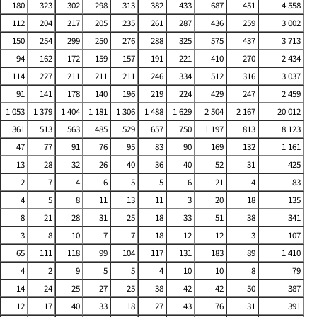
180
323
302
298
313
382
433
687
451
4 558
112
204
217
205
235
261
287
436
259
3 002
150
254
299
250
276
288
325
575
437
3 713
94
162
172
159
157
191
221
410
270
2 434
114
227
211
211
211
246
334
512
316
3 037
91
141
178
140
196
219
224
429
247
2 459
1 053
1 379
1 404
1 181
1 306
1 488
1 629
2 504
2 167
20 012
361
513
563
485
529
657
750
1 197
813
8 123
47
77
91
76
95
83
90
169
132
1 161
13
28
32
26
40
36
40
52
31
425
2
7
4
6
5
5
6
21
4
83
4
5
8
11
13
11
3
20
18
135
8
21
28
31
25
18
33
51
38
341
3
8
10
7
7
18
12
12
3
107
65
111
118
99
104
117
131
183
89
1 410
4
2
9
5
5
4
10
10
8
79
14
24
25
27
25
38
42
42
50
387
12
17
40
33
18
27
43
76
31
391