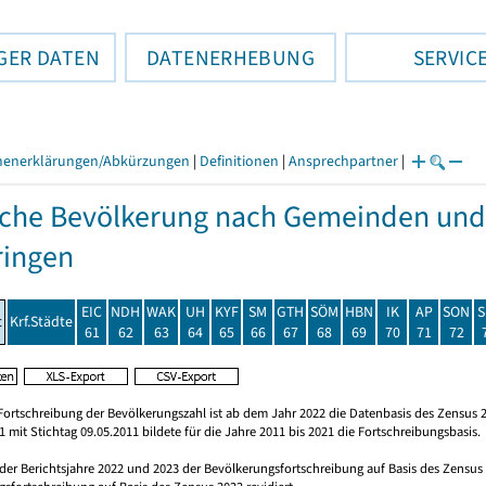
GER DATEN
DATENERHEBUNG
SERVIC
henerklärungen/Abkürzungen
|
Definitionen
|
Ansprechpartner
|
che Bevölkerung nach Gemeinden und
ringen
EIC
NDH
WAK
UH
KYF
SM
GTH
SÖM
HBN
IK
AP
SON
S
t
Krf.Städte
61
62
63
64
65
66
67
68
69
70
71
72
Fortschreibung der Bevölkerungszahl ist ab dem Jahr 2022 die Datenbasis des Zensus 2
 mit Stichtag 09.05.2011 bildete für die Jahre 2011 bis 2021 die Fortschreibungsbasis.
 der Berichtsjahre 2022 und 2023 der Bevölkerungsfortschreibung auf Basis des Zensu