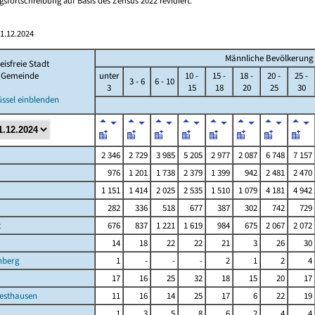
sfortschreibung auf Basis des Zensus 2022 revidiert.
1.12.2024
Männliche Bevölkerung im
eisfreie Stadt
Gemeinde
unter
10 -
15 -
18 -
20 -
25 -
3 - 6
6 - 10
3
15
18
20
25
30
üssel einblenden
2 346
2 729
3 985
5 205
2 977
2 087
6 748
7 157
976
1 201
1 738
2 379
1 399
942
2 481
2 470
1 151
1 414
2 025
2 535
1 510
1 079
4 181
4 942
282
336
518
677
387
302
742
729
t
676
837
1 221
1 619
984
675
2 067
2 072
14
18
22
22
21
3
26
30
nberg
1
-
-
-
2
1
2
4
17
16
25
32
18
15
20
17
esthausen
11
16
14
25
17
6
22
19
1
3
5
8
6
2
4
4