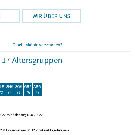
E
WIR ÜBER UNS
Tabellenköpfe verschoben?
 17 Altersgruppen
LF
SHK
SOK
GRZ
ABG
73
74
75
76
77
022 mit Stichtag 15.05.2022.
s 2011 wurden am 06.12.2024 mit Ergebnissen