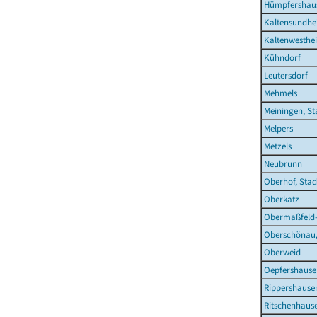
Hümpfershau
Kaltensundh
Kaltenwesthe
Kühndorf
Leutersdorf
Mehmels
Meiningen, St
Melpers
Metzels
Neubrunn
Oberhof, Stad
Oberkatz
Obermaßfeld
Oberschönau,
Oberweid
Oepfershause
Rippershause
Ritschenhaus