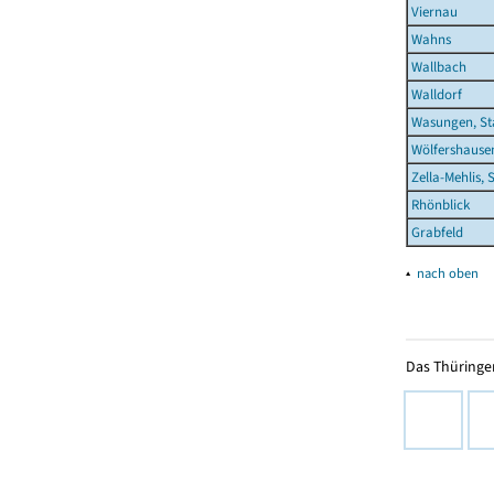
Viernau
Wahns
Wallbach
Walldorf
Wasungen, St
Wölfershause
Zella-Mehlis, 
Rhönblick
Grabfeld
▴
nach oben
Das Thüringer