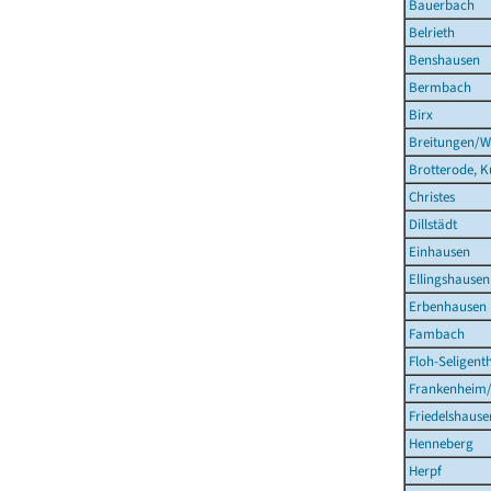
Bauerbach
Belrieth
Benshausen
Bermbach
Birx
Breitungen/W
Brotterode, K
Christes
Dillstädt
Einhausen
Ellingshausen
Erbenhausen
Fambach
Floh-Seligent
Frankenheim
Friedelshause
Henneberg
Herpf