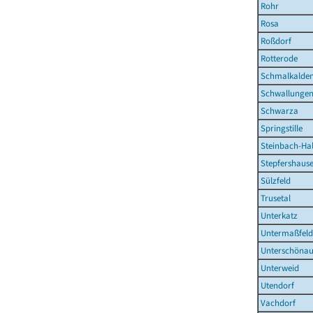
Rohr
Rosa
Roßdorf
Rotterode
Schmalkalden
Schwallunge
Schwarza
Springstille
Steinbach-Hal
Stepfershaus
Sülzfeld
Trusetal
Unterkatz
Untermaßfeld
Unterschöna
Unterweid
Utendorf
Vachdorf