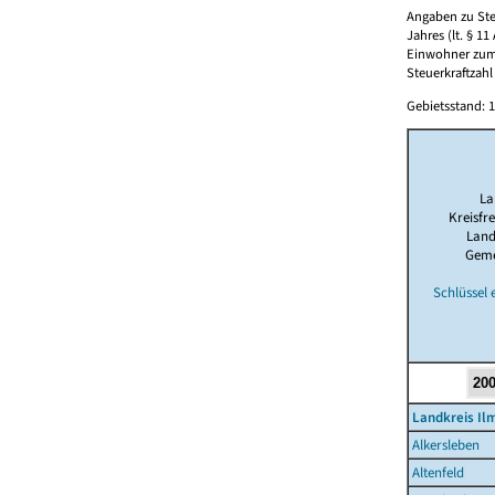
Angaben zu Ste
Jahres (lt. § 1
Einwohner zum 
Steuerkraftzah
Gebietsstand: 1
La
Kreisfre
Land
Geme
Schlüssel 
Landkreis Il
Alkersleben
Altenfeld