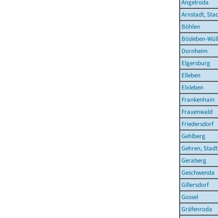
Angelroda
Arnstadt, Sta
Böhlen
Bösleben-Wüll
Dornheim
Elgersburg
Elleben
Elxleben
Frankenhain
Frauenwald
Friedersdorf
Gehlberg
Gehren, Stadt
Geraberg
Geschwenda
Gillersdorf
Gossel
Gräfenroda