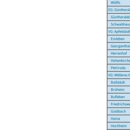
Wölfis
EG: Günthers
Günthersleb
Schwabhau
VG: Apfelstäd
Emleben
Georgenthal
Herrenhof
Hohenkirch
Petriroda
VG: Mittleres 
Ballstädt
Brüheim
Bufleben
Friedrichswe
Goldbach
Haina
Hochheim