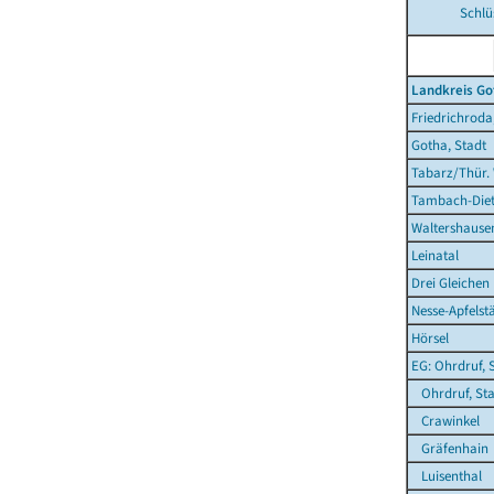
Schlü
Landkreis Go
Friedrichroda
Gotha, Stadt
Tabarz/Thür.
Tambach-Diet
Waltershausen
Leinatal
Drei Gleichen
Nesse-Apfelst
Hörsel
EG: Ohrdruf, 
Ohrdruf, Sta
Crawinkel
Gräfenhain
Luisenthal