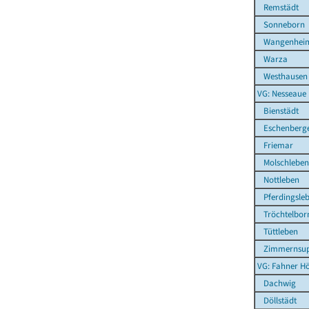
Remstädt
Sonneborn
Wangenhei
Warza
Westhausen
VG: Nesseaue
Bienstädt
Eschenberg
Friemar
Molschleben
Nottleben
Pferdingsle
Tröchtelbor
Tüttleben
Zimmernsup
VG: Fahner H
Dachwig
Döllstädt