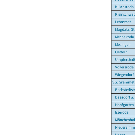
Kiliansroda
Kleinschwa
Lehnstedt
Magdala, St
Mechelroda
Mellingen
Oettern
Umpfersted
Vollersroda
Wiegendorf
VG: Grammet
Bechstedtst
Daasdorf a.
Hopfgarten
Isseroda
Mönchenhol
Niederzimm
Nohra