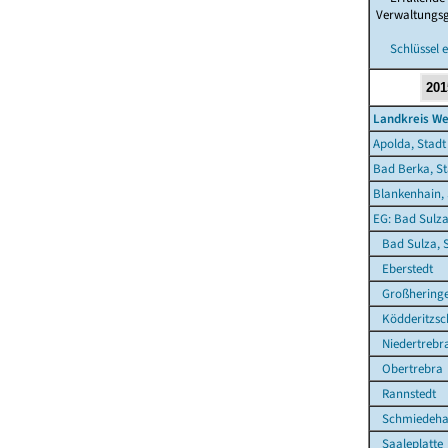
Verwaltungs
Schlüssel 
Landkreis W
Apolda, Stadt
Bad Berka, St
Blankenhain, 
EG: Bad Sulza
Bad Sulza, S
Eberstedt
Großhering
Ködderitzsc
Niedertrebr
Obertrebra
Rannstedt
Schmiedeha
Saaleplatte