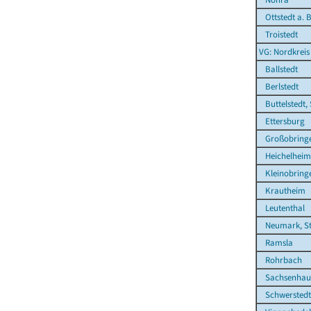
Ottstedt a. 
Troistedt
VG: Nordkrei
Ballstedt
Berlstedt
Buttelstedt, 
Ettersburg
Großobring
Heichelheim
Kleinobring
Krautheim
Leutenthal
Neumark, St
Ramsla
Rohrbach
Sachsenhau
Schwerstedt