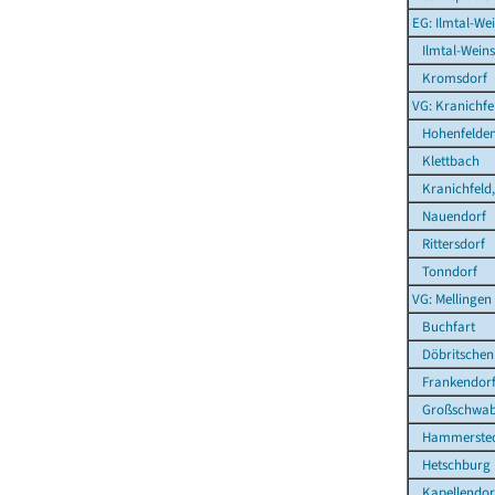
EG: Ilmtal-We
Ilmtal-Weins
Kromsdorf
VG: Kranichfe
Hohenfelde
Klettbach
Kranichfeld,
Nauendorf
Rittersdorf
Tonndorf
VG: Mellingen
Buchfart
Döbritschen
Frankendor
Großschwab
Hammerste
Hetschburg
Kapellendor