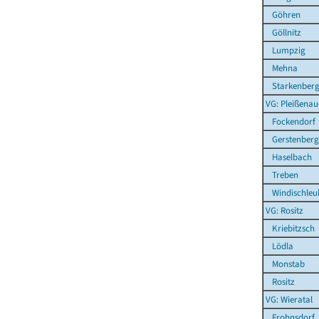
Göhren
Göllnitz
Lumpzig
Mehna
Starkenber
VG: Pleißenau
Fockendorf
Gerstenberg
Haselbach
Treben
Windischleu
VG: Rositz
Kriebitzsch
Lödla
Monstab
Rositz
VG: Wieratal
Frohnsdorf