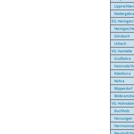
Lipprechter
Niedergebr
EG: Heringen/
Heringen/He
Görsbach
Urbach
VG: Hainleite
Großlohra
Hainrode/Hai
Kleinfurra
Nohra
Wipperdorf
Wolkramsha
VG: Hohnstei
Buchholz
Harzungen
Herrmannsa
Neustadt/Ha