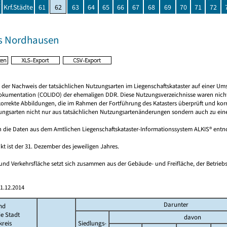
t
Krf.Städte
61
62
63
64
65
66
67
68
69
70
71
72
s Nordhausen
rt der Nachweis der tatsächlichen Nutzungsarten im Liegenschaftskataster auf einer 
okumentation (COLIDO) der ehemaligen DDR. Diese Nutzungsverzeichnisse waren nicht
 korrekte Abbildungen, die im Rahmen der Fortführung des Katasters überprüft und kor
ungsarten nicht nur aus tatsächlichen Nutzungsartenänderungen sondern auch zu einem 
 die Daten aus dem Amtlichen Liegenschaftskataster-Informationssystem ALKIS® en
kt ist der 31. Dezember des jeweiligen Jahres.
 und Verkehrsfläche setzt sich zusammen aus der Gebäude- und Freifläche, der Betrieb
1.12.2014
Darunter
nd
ie Stadt
davon
reis
Siedlungs-