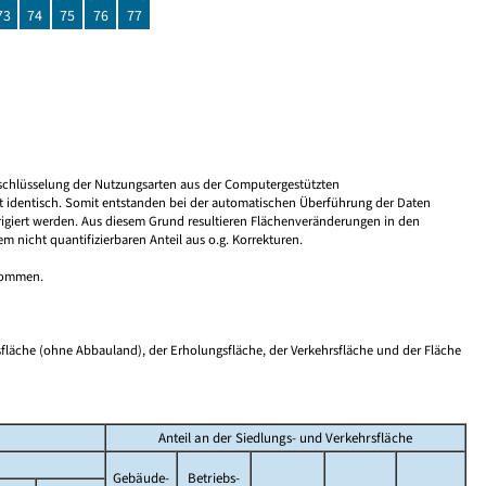
73
74
75
76
77
Umschlüsselung der Nutzungsarten aus der Computergestützten
 identisch. Somit entstanden bei der automatischen Überführung der Daten
rigiert werden. Aus diesem Grund resultieren Flächenveränderungen in den
nicht quantifizierbaren Anteil aus o.g. Korrekturen.
tnommen.
sfläche (ohne Abbauland), der Erholungsfläche, der Verkehrsfläche und der Fläche
Anteil an der Siedlungs- und Verkehrsfläche
Gebäude-
Betriebs-