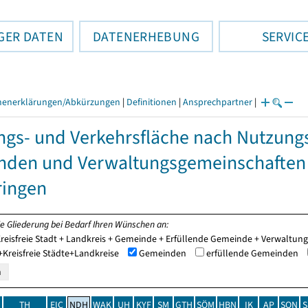
GER DATEN
DATENERHEBUNG
SERVIC
henerklärungen/Abkürzungen
|
Definitionen
|
Ansprechpartner
|
ngs- und Verkehrsfläche nach Nutzung
nden und Verwaltungsgemeinschaften
ringen
ie Gliederung bei Bedarf Ihren Wünschen an:
reisfreie Stadt + Landkreis + Gemeinde + Erfüllende Gemeinde + Verwaltu
Kreisfreie Städte+Landkreise
Gemeinden
erfüllende Gemeinden
TH
EIC
NDH
WAK
UH
KYF
SM
GTH
SÖM
HBN
IK
AP
SON
S