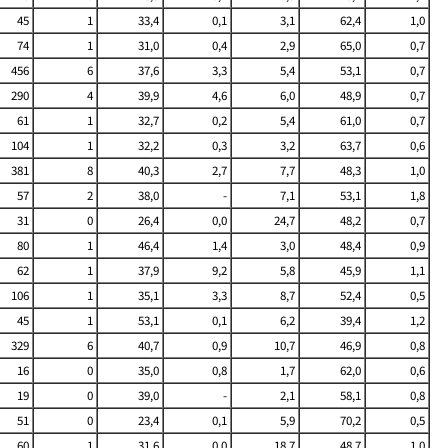
45
1
33,4
0,1
3,1
62,4
1,0
74
1
31,0
0,4
2,9
65,0
0,7
456
6
37,6
3,3
5,4
53,1
0,7
290
4
39,9
4,6
6,0
48,9
0,7
61
1
32,7
0,2
5,4
61,0
0,7
104
1
32,2
0,3
3,2
63,7
0,6
381
8
40,3
2,7
7,7
48,3
1,0
57
2
38,0
-
7,1
53,1
1,8
31
0
26,4
0,0
24,7
48,2
0,7
80
1
46,4
1,4
3,0
48,4
0,9
62
1
37,9
9,2
5,8
45,9
1,1
106
1
35,1
3,3
8,7
52,4
0,5
45
1
53,1
0,1
6,2
39,4
1,2
329
6
40,7
0,9
10,7
46,9
0,8
16
0
35,0
0,8
1,7
62,0
0,6
19
0
39,0
-
2,1
58,1
0,8
51
0
23,4
0,1
5,9
70,2
0,5
60
1
31,6
0,0
18,7
48,7
1,0