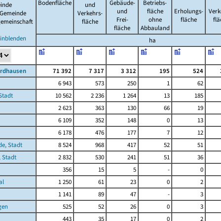
Bodenfläche
Gebäude-
Betriebs-
inde
und
und
fläche
Erholungs-
Verk
 Gemeinde
Verkehrs-
Frei-
ohne
fläche
fl
gemeinschaft
fläche
fläche
Abbauland
einblenden
ha
ordhausen
71 392
7 317
3 312
195
524
6 943
573
250
1
62
Stadt
10 562
2 236
1 264
13
185
2 623
363
130
66
19
6 109
352
148
0
13
6 178
476
177
7
12
de, Stadt
8 524
968
417
52
51
 Stadt
2 832
530
241
51
36
356
15
5
-
0
al
1 250
61
23
0
2
1 141
89
47
-
3
gen
525
52
26
0
3
443
35
17
0
2