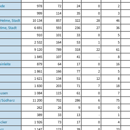
ode
978
72
24
0
2
a
999
114
35
0
3
Helme, Stadt
10 134
857
322
28
46
lme, Stadt
6 691
593
236
27
36
910
101
33
0
5
2 532
164
53
1
5
9 120
789
318
22
61
1 845
107
41
-
8
nleite
879
64
17
0
16
1 861
166
77
2
5
1 621
134
51
12
8
1 830
203
71
7
18
usen
1 084
115
61
0
7
n/Südharz
11 200
702
286
6
75
262
26
9
0
0
389
33
13
-
1
cker
1 926
73
17
0
4
rz
1 147
123
39
0
23