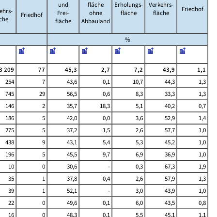
und
fläche
Erholungs-
Verkehrs-
Friedhof
ehrs-
Frei-
ohne
fläche
fläche
Friedhof
äche
fläche
Abbauland
%
3 209
77
45,3
2,7
7,2
43,9
1,1
254
7
43,6
0,1
10,7
44,3
1,3
745
29
56,5
0,6
8,3
33,3
1,3
146
2
35,7
18,3
5,1
40,2
0,7
186
5
42,0
0,0
3,6
52,9
1,4
275
5
37,2
1,5
2,6
57,7
1,0
438
9
43,1
5,4
5,3
45,2
1,0
196
5
45,5
9,7
6,9
36,9
1,0
10
0
30,6
-
0,3
67,3
1,9
35
1
37,8
0,4
2,6
57,9
1,3
39
1
52,1
-
3,0
43,9
1,0
22
0
49,6
0,1
6,0
43,5
0,8
16
0
48,3
0,1
5,5
45,1
1,1