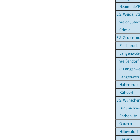
Neumühle/El
EG: Weida, St
Weida, Stad
Crimla
EG: Zeulenrod
Zeulenroda-T
Langenwolsc
Weißendorf
EG: Langenwe
Langenwetz
Hohenleuben
Kühdorf
VG: Wünschen
Braunichsw
Endschütz
Gauern
Hilbersdorf
Kauern