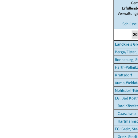
Gem
Erfüllen
Verwaltung
Schlüssel
Landkreis Gr
Berga/Elster,
Ronneburg, S
Harth-Pöllnitz
Kraftsdorf
Auma-Weidata
Mohlsdorf-Te
EG: Bad Köstri
Bad Köstritz
Caaschwitz
Hartmannsd
EG: Greiz, Sta
Greiz, Stadt