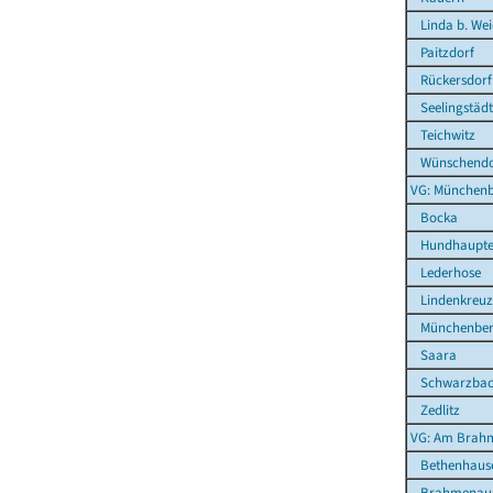
Linda b. We
Paitzdorf
Rückersdorf
Seelingstädt
Teichwitz
Wünschendor
VG: Münchenb
Bocka
Hundhaupt
Lederhose
Lindenkreuz
Münchenbern
Saara
Schwarzba
Zedlitz
VG: Am Brahm
Bethenhaus
Brahmenau