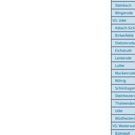
Steinbach
Wingerode
VG: Uder
Asbach-Sick
Birkenfelde
Dietzenrode
Eichstruth
Lenterode
Lutter
Mackenrode
Röhrig
Schönhage
Steinheuter
Thalwenden
Uder
Wüstheuter
VG: Westerwal
Büttstedt