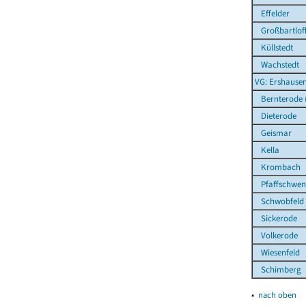
Effelder
Großbartlof
Küllstedt
Wachstedt
VG: Ershause
Bernterode (b
Dieterode
Geismar
Kella
Krombach
Pfaffschwen
Schwobfeld
Sickerode
Volkerode
Wiesenfeld
Schimberg
▴
nach oben