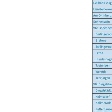
Heilbad Heilig
Leinefelde-Wo
Am Ohmberg
Sonnenstein
VG: Lindenber
Berlingerod
Brehme
Ecklingerod
Ferna
Hundeshag
Tastungen
Wehnde
Teistungen
VG: Dingelstä
Dingelstädt,
Helmsdorf
Kallmerode
Kefferhause