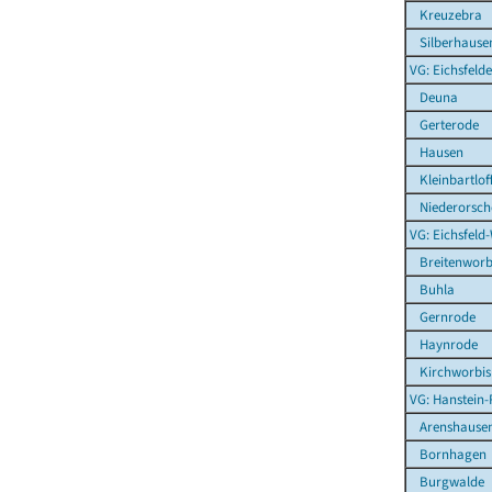
Kreuzebra
Silberhause
VG: Eichsfelde
Deuna
Gerterode
Hausen
Kleinbartlof
Niederorsch
VG: Eichsfeld
Breitenworb
Buhla
Gernrode
Haynrode
Kirchworbis
VG: Hanstein-
Arenshause
Bornhagen
Burgwalde