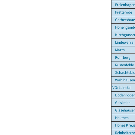
Freienhage
Fretterode
Gerbershau
Hohengande
Kirchgande
Lindewerra
Marth
Rohrberg
Rustenfelde
Schachtebi
Wahlhausen
VG: Leinetal
Bodenrode-
Geisleden
Glasehause
Heuthen
Hohes Kreu
Reinholtero