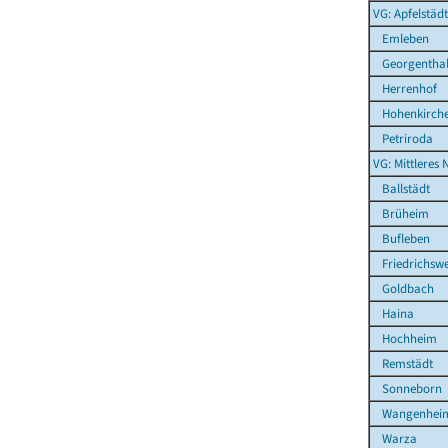
VG: Apfelstäd
Emleben
Georgenthal
Herrenhof
Hohenkirch
Petriroda
VG: Mittleres 
Ballstädt
Brüheim
Bufleben
Friedrichswe
Goldbach
Haina
Hochheim
Remstädt
Sonneborn
Wangenhei
Warza