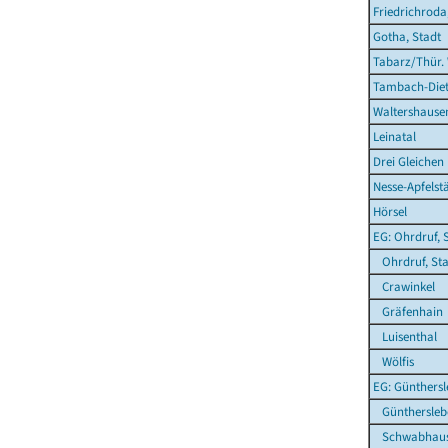
Friedrichroda
Gotha, Stadt
Tabarz/Thür.
Tambach-Diet
Waltershausen
Leinatal
Drei Gleichen
Nesse-Apfelst
Hörsel
EG: Ohrdruf, 
Ohrdruf, Sta
Crawinkel
Gräfenhain
Luisenthal
Wölfis
EG: Günthers
Günthersleb
Schwabhau