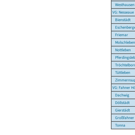
Westhausen
VG: Nesseaue
Bienstädt
Eschenberg
Friemar
Molschleben
Nottleben
Pferdingsle
Tröchtelbor
Tüttleben
Zimmernsup
VG: Fahner H
Dachwig
Döllstädt
Gierstädt
Großfahner
Tonna