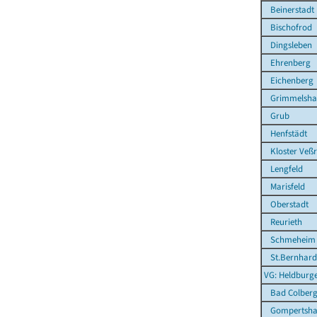
Beinerstadt
Bischofrod
Dingsleben
Ehrenberg
Eichenberg
Grimmelsha
Grub
Henfstädt
Kloster Veß
Lengfeld
Marisfeld
Oberstadt
Reurieth
Schmeheim
St.Bernhard
VG: Heldburg
Bad Colberg-
Gompertsha