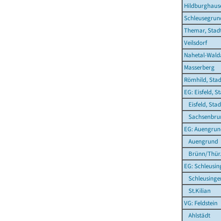
Hildburghause
Schleusegrun
Themar, Stad
Veilsdorf
Nahetal-Wald
Masserberg
Römhild, Stad
EG: Eisfeld, S
Eisfeld, Stad
Sachsenbru
EG: Auengrun
Auengrund
Brünn/Thür
EG: Schleusin
Schleusingen
St.Kilian
VG: Feldstein
Ahlstädt