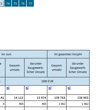
73
74
75
76
77
Im Juni
Im gesamten Vorjahr
e
darunter
darunter
Gesamt-
Gesamt-
baugewerb-
baugewerb-
umsatz
umsatz
n
licher Umsatz
licher Umsatz
.
1000 EUR
141
14 112
13 974
139 763
138 903
5
465
465
2 862
2 862
-
-
-
-
-