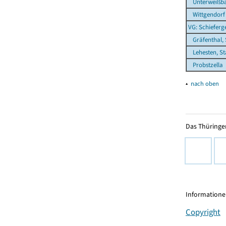
Unterweißb
Wittgendorf
VG: Schieferg
Gräfenthal, 
Lehesten, St
Probstzella
▴
nach oben
Das Thüringer
Informationen
Copyright