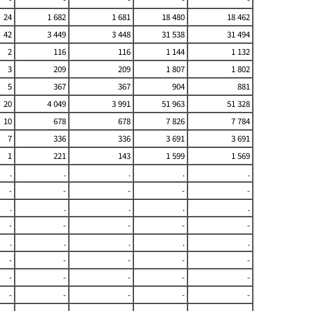
24
1 682
1 681
18 480
18 462
42
3 449
3 448
31 538
31 494
2
116
116
1 144
1 132
3
209
209
1 807
1 802
5
367
367
904
881
20
4 049
3 991
51 963
51 328
10
678
678
7 826
7 784
7
336
336
3 691
3 691
1
221
143
1 599
1 569
.
.
.
.
.
-
-
-
-
-
.
.
.
.
.
-
-
-
-
-
.
.
.
.
.
-
-
-
-
-
-
-
-
-
-
-
-
-
-
-