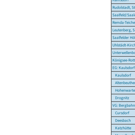
Rudolstadt, S
Saalfeld/Saal
Remda-Teichel
Leutenberg, S
Saalfelder Hö
Uhlstädt-Kirc
Unterwellenb
Königsee-Rott
EG: Kaulsdorf
Kaulsdorf
Altenbeuthe
Hohenwarte
Drognitz
VG: Bergbahn
Cursdorf
Deesbach
Katzhütte