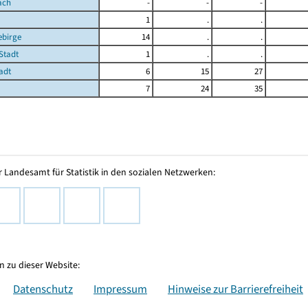
ach
-
-
-
1
.
.
ebirge
14
.
.
Stadt
1
.
.
adt
6
15
27
7
24
35
 Landesamt für Statistik in den sozialen Netzwerken:
 zu dieser Website:
Datenschutz
Impressum
Hinweise zur Barrierefreiheit