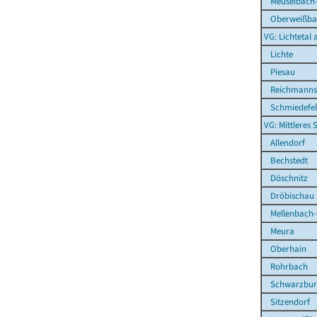
Meuselbach
Oberweißbach
VG: Lichtetal
Lichte
Piesau
Reichmanns
Schmiedefe
VG: Mittleres
Allendorf
Bechstedt
Döschnitz
Dröbischau
Mellenbach-
Meura
Oberhain
Rohrbach
Schwarzbur
Sitzendorf