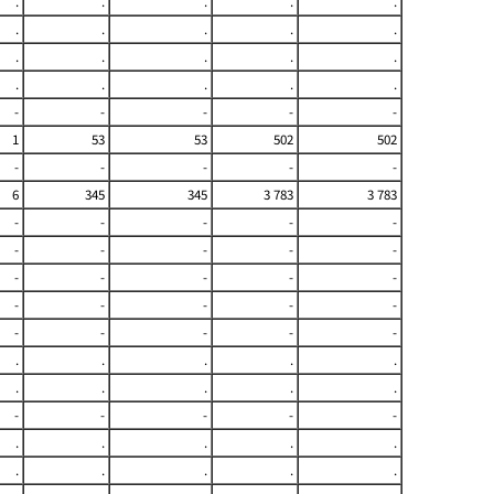
.
.
.
.
.
.
.
.
.
.
.
.
.
.
.
.
.
.
.
.
-
-
-
-
-
1
53
53
502
502
-
-
-
-
-
6
345
345
3 783
3 783
-
-
-
-
-
-
-
-
-
-
-
-
-
-
-
-
-
-
-
-
-
-
-
-
-
.
.
.
.
.
.
.
.
.
.
-
-
-
-
-
.
.
.
.
.
.
.
.
.
.