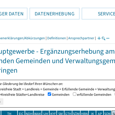
GER DATEN
DATENERHEBUNG
SERVIC
henerklärungen/Abkürzungen
|
Definitionen
|
Ansprechpartner
|
ptgewerbe - Ergänzungserhebung am 
enden Gemeinden und Verwaltungsgem
ringen
ie Gliederung bei Bedarf Ihren Wünschen an:
reisfreie Stadt + Landkreis + Gemeinde + Erfüllende Gemeinde + Verwaltu
Kreisfreie Städte+Landkreise
Gemeinden
erfüllende Gemeinden
TH
EIC
NDH
WAK
UH
KYF
SM
GTH
SÖM
HBN
IK
AP
SON
S