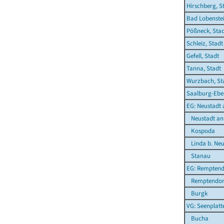
Hirschberg, S
Bad Lobenstei
Pößneck, Sta
Schleiz, Stadt
Gefell, Stadt
Tanna, Stadt
Wurzbach, St
Saalburg-Eber
EG: Neustadt 
Neustadt an 
Kospoda
Linda b. Neu
Stanau
EG: Remptend
Remptendor
Burgk
VG: Seenplatt
Bucha