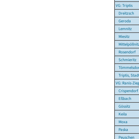
VG: Triptis
Dreitzsch
Geroda
Lemnitz
Miesitz
Mittelpöllnit
Rosendorf
Schmieritz
Tömmelsdor
Triptis, Stad
VG: Ranis-Zie
Crispendorf
Eßbach
Gössitz
Keila
Moxa
Paska
Peuschen