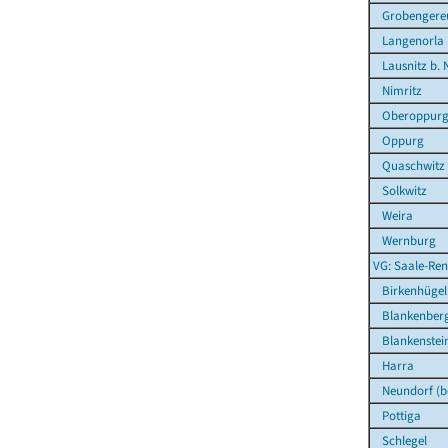
Grobengere
Langenorla
Lausnitz b. N
Nimritz
Oberoppur
Oppurg
Quaschwitz
Solkwitz
Weira
Wernburg
VG: Saale-Ren
Birkenhügel
Blankenber
Blankenstei
Harra
Neundorf (be
Pottiga
Schlegel