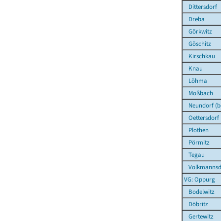
Dittersdorf
Dreba
Görkwitz
Göschitz
Kirschkau
Knau
Löhma
Moßbach
Neundorf (be
Oettersdorf
Plothen
Pörmitz
Tegau
Volkmannsd
VG: Oppurg
Bodelwitz
Döbritz
Gertewitz