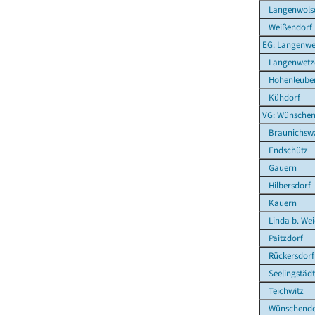
Langenwolsc
Weißendorf
EG: Langenwe
Langenwetz
Hohenleuben
Kühdorf
VG: Wünschen
Braunichsw
Endschütz
Gauern
Hilbersdorf
Kauern
Linda b. We
Paitzdorf
Rückersdorf
Seelingstädt
Teichwitz
Wünschendor