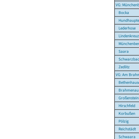
VG: Münchenb
Bocka
Hundhaupt
Lederhose
Lindenkreuz
Münchenbern
Saara
Schwarzba
Zedlitz
VG: Am Brahm
Bethenhaus
Brahmenau
Großenstein
Hirschfeld
Korbußen
Pölzig
Reichstädt
Schwaara