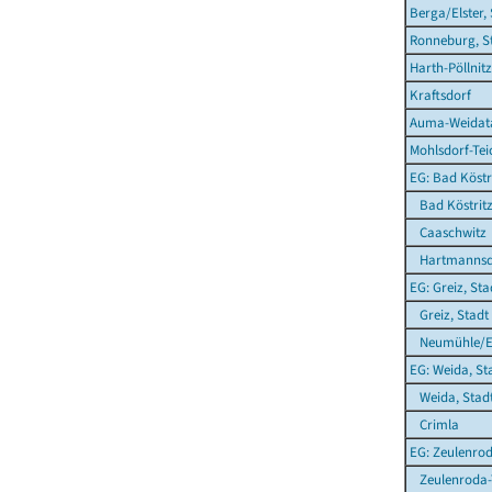
Berga/Elster,
Ronneburg, S
Harth-Pöllnitz
Kraftsdorf
Auma-Weidata
Mohlsdorf-Te
EG: Bad Köstri
Bad Köstritz
Caaschwitz
Hartmannsd
EG: Greiz, Sta
Greiz, Stadt
Neumühle/El
EG: Weida, St
Weida, Stad
Crimla
EG: Zeulenrod
Zeulenroda-T