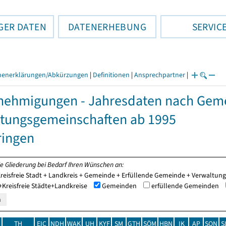
GER DATEN
DATENERHEBUNG
SERVIC
henerklärungen/Abkürzungen
|
Definitionen
|
Ansprechpartner
|
ehmigungen - Jahresdaten nach Geme
tungsgemeinschaften ab 1995
ringen
ie Gliederung bei Bedarf Ihren Wünschen an:
reisfreie Stadt + Landkreis + Gemeinde + Erfüllende Gemeinde + Verwaltu
Kreisfreie Städte+Landkreise
Gemeinden
erfüllende Gemeinden
TH
EIC
NDH
WAK
UH
KYF
SM
GTH
SÖM
HBN
IK
AP
SON
S