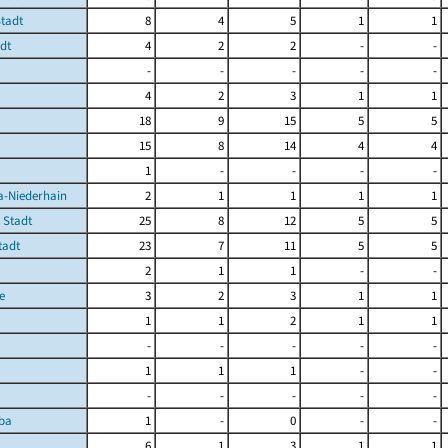
Stadt
8
4
5
1
1
dt
4
2
2
-
-
-
-
-
-
-
4
2
3
1
1
18
9
15
5
5
15
8
14
4
4
1
-
-
-
-
-Niederhain
2
1
1
1
1
 Stadt
25
8
12
5
5
tadt
23
7
11
5
5
2
1
1
-
-
e
3
2
3
1
1
1
1
2
1
1
-
-
-
-
-
1
1
1
-
-
-
-
-
-
-
ba
1
-
0
-
-
6
1
3
1
1