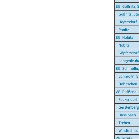
EG: Gößnitz, 
Gößnitz, Sta
Heyersdorf
Ponitz
EG: Nobitz
Nobitz
Göpfersdorf
Langenleuba
EG: Schmölln,
Schmölln, S
Dobitschen
VG: Pleißenau
Fockendorf
Gerstenberg
Haselbach
Treben
Windischleu
VG: Rositz