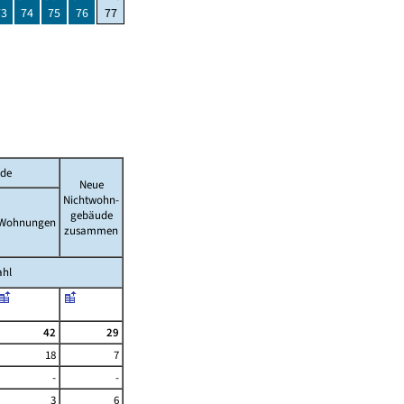
73
74
75
76
77
de
Neue
Nichtwohn-
gebäude
Wohnungen
zusammen
ahl
42
29
18
7
-
-
3
6