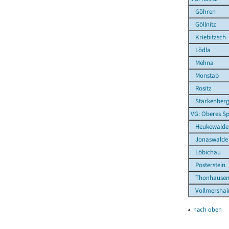
Göhren
Göllnitz
Kriebitzsch
Lödla
Mehna
Monstab
Rositz
Starkenber
VG: Oberes Sp
Heukewalde
Jonaswalde
Löbichau
Posterstein
Thonhause
Vollmershai
▴
nach oben