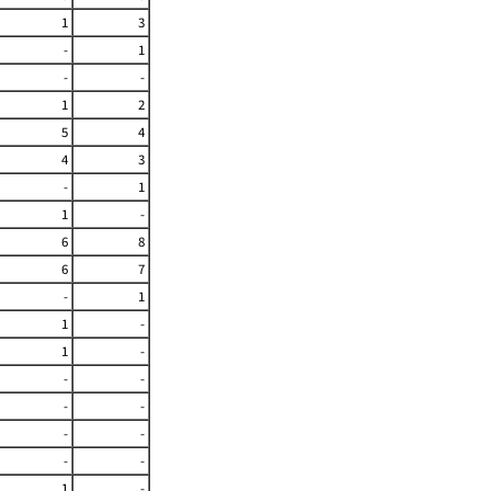
1
3
-
1
-
-
1
2
5
4
4
3
-
1
1
-
6
8
6
7
-
1
1
-
1
-
-
-
-
-
-
-
-
-
1
-