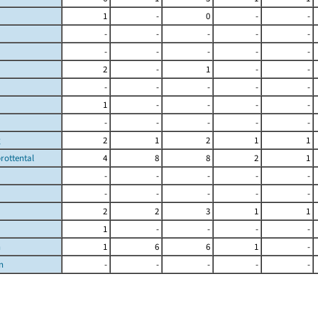
1
-
0
-
-
-
-
-
-
-
-
-
-
-
-
2
-
1
-
-
-
-
-
-
-
1
-
-
-
-
-
-
-
-
-
g
2
1
2
1
1
rottental
4
8
8
2
1
-
-
-
-
-
-
-
-
-
-
2
2
3
1
1
1
-
-
-
-
n
1
6
6
1
-
n
-
-
-
-
-