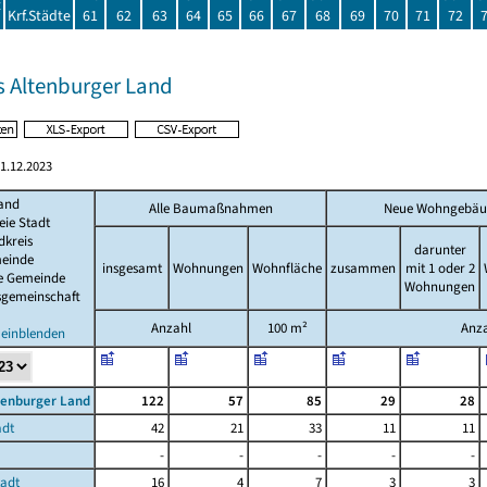
t
Krf.Städte
61
62
63
64
65
66
67
68
69
70
71
72
s Altenburger Land
1.12.2023
and
Alle Baumaßnahmen
Neue Wohngebäu
eie Stadt
dkreis
darunter
einde
insgesamt
Wohnungen
Wohnfläche
zusammen
mit 1 oder 2
de Gemeinde
Wohnungen
sgemeinschaft
Anzahl
100 m²
Anz
 einblenden
tenburger Land
122
57
85
29
28
adt
42
21
33
11
11
-
-
-
-
-
tadt
16
4
7
3
3