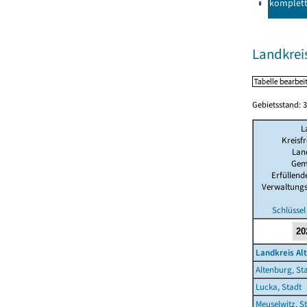
komplet
Landkrei
Gebietsstand: 3
L
Kreisfr
Lan
Gem
Erfüllen
Verwaltung
Schlüssel
Landkreis Al
Altenburg, St
Lucka, Stadt
Meuselwitz, S