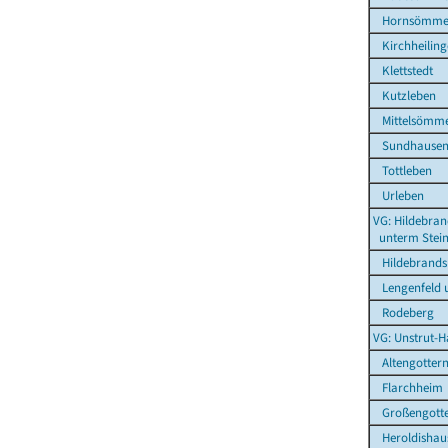
Hornsömme
Kirchheiling
Klettstedt
Kutzleben
Mittelsömm
Sundhause
Tottleben
Urleben
VG: Hildebra
unterm Stei
Hildebrands
Lengenfeld u
Rodeberg
VG: Unstrut-H
Altengotter
Flarchheim
Großengott
Heroldishau