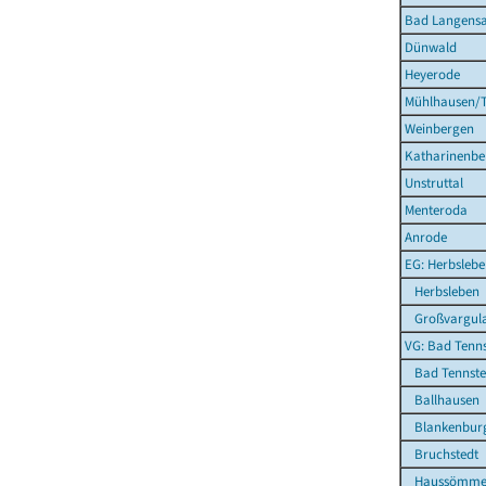
Bad Langensa
Dünwald
Heyerode
Mühlhausen/T
Weinbergen
Katharinenbe
Unstruttal
Menteroda
Anrode
EG: Herbsleb
Herbsleben
Großvargul
VG: Bad Tenns
Bad Tennsted
Ballhausen
Blankenbur
Bruchstedt
Haussömme