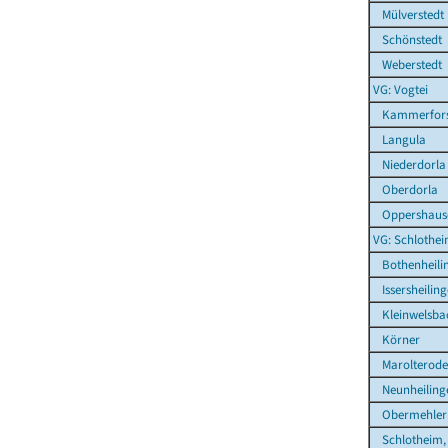
Mülverstedt
Schönstedt
Weberstedt
VG: Vogtei
Kammerfors
Langula
Niederdorla
Oberdorla
Oppershaus
VG: Schlothe
Bothenheili
Issersheilin
Kleinwelsba
Körner
Marolterode
Neunheiling
Obermehler
Schlotheim, 