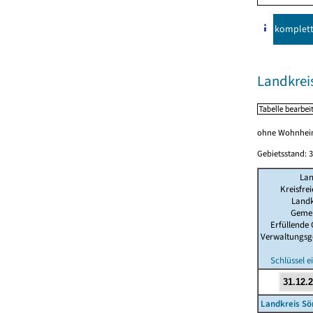
komplet
Landkre
ohne Wohnhei
Gebietsstand: 3
La
Kreisfre
Landk
Geme
Erfüllende
Verwaltungsg
Schlüssel 
Landkreis S