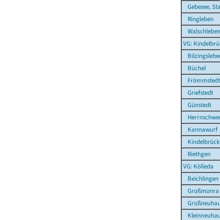
Gebesee, St
Ringleben
Walschlebe
VG: Kindelbrü
Bilzingslebe
Büchel
Frömmstedt
Griefstedt
Günstedt
Herrnschwe
Kannawurf
Kindelbrück,
Riethgen
VG: Kölleda
Beichlingen
Großmonra
Großneuhau
Kleinneuhau