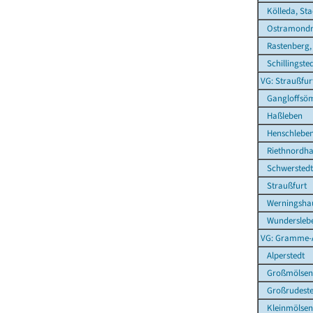
Kölleda, Sta
Ostramond
Rastenberg, 
Schillingste
VG: Straußfur
Gangloffsö
Haßleben
Henschlebe
Riethnordha
Schwerstedt
Straußfurt
Werningsha
Wundersleb
VG: Gramme-
Alperstedt
Großmölsen
Großrudeste
Kleinmölsen