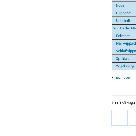
Nöda
Ollendorf
Udestedt
VG: An der Ma
Eckstedt
Markvippac
Schloßvipp
Sprötau
Vogelsberg
▴
nach oben
Das Thüringer