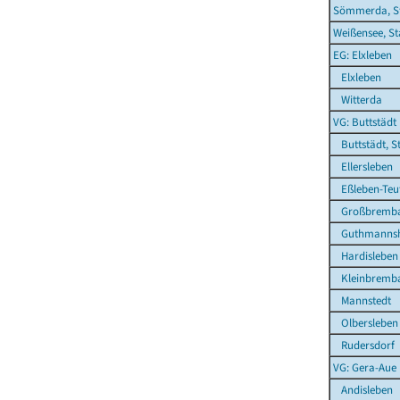
Sömmerda, S
Weißensee, St
EG: Elxleben
Elxleben
Witterda
VG: Buttstädt
Buttstädt, S
Ellersleben
Eßleben-Teu
Großbremb
Guthmannsh
Hardisleben
Kleinbremb
Mannstedt
Olbersleben
Rudersdorf
VG: Gera-Aue
Andisleben