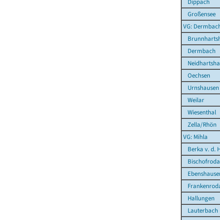
Dippach
Großensee
VG: Dermbac
Brunnharts
Dermbach
Neidhartsha
Oechsen
Urnshausen
Weilar
Wiesenthal
Zella/Rhön
VG: Mihla
Berka v. d. 
Bischofroda
Ebenshause
Frankenrod
Hallungen
Lauterbach