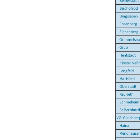
Beinerstadt
Bischofrod
Dingsleben
Ehrenberg
Eichenberg
Grimmelsha
Grub
Henfstädt
Kloster Veß
Lengfeld
Marisfeld
Oberstadt
Reurieth
Schmeheim
St.Bernhard
VG: Gleichber
Haina
Mendhause