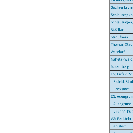
Sachsenbrun
Schleusegrun
Schleusingen,
St.Kilian
Straufhain
Themar, Stad
Veilsdorf
Nahetal-Wald
Masserberg
EG: Eisfeld, S
Eisfeld, Stad
Bockstadt
EG: Auengrun
Auengrund
Brünn/Thür
VG: Feldstein
Ahlstädt