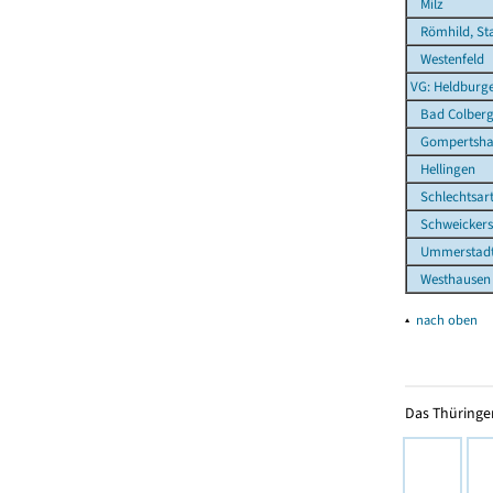
Milz
Römhild, St
Westenfeld
VG: Heldburg
Bad Colberg-
Gompertsha
Hellingen
Schlechtsar
Schweickers
Ummerstadt,
Westhausen
▴
nach oben
Das Thüringer