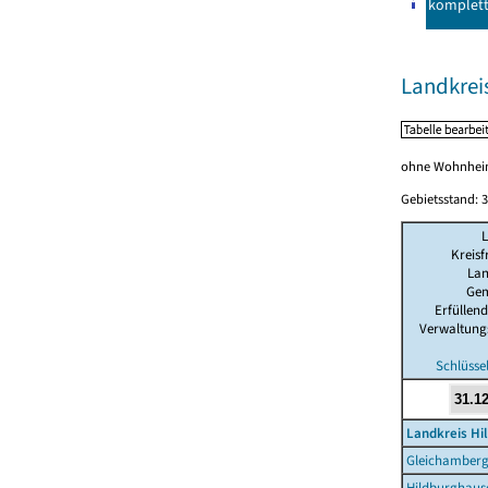
komplet
Landkrei
ohne Wohnhei
Gebietsstand: 3
Kreisf
Lan
Ge
Erfüllen
Verwaltung
Schlüsse
Landkreis Hi
Gleichamber
Hildburghause