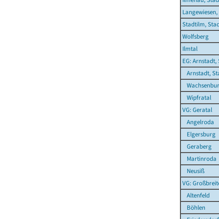
Langewiesen,
Stadtilm, Sta
Wolfsberg
Ilmtal
EG: Arnstadt,
Arnstadt, St
Wachsenbur
Wipfratal
VG: Geratal
Angelroda
Elgersburg
Geraberg
Martinroda
Neusiß
VG: Großbrei
Altenfeld
Böhlen