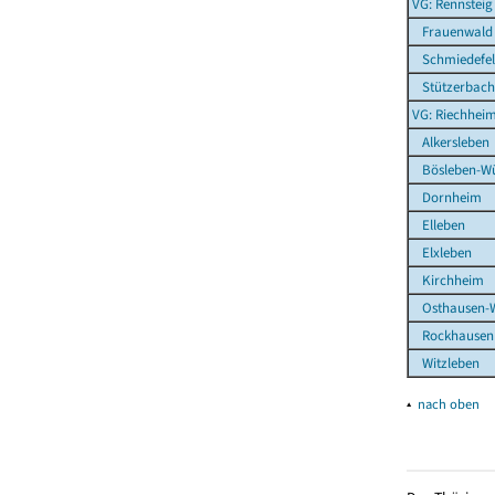
VG: Rennsteig
Frauenwald
Schmiedefel
Stützerbach
VG: Riechhei
Alkersleben
Bösleben-Wül
Dornheim
Elleben
Elxleben
Kirchheim
Osthausen-W
Rockhausen
Witzleben
▴
nach oben