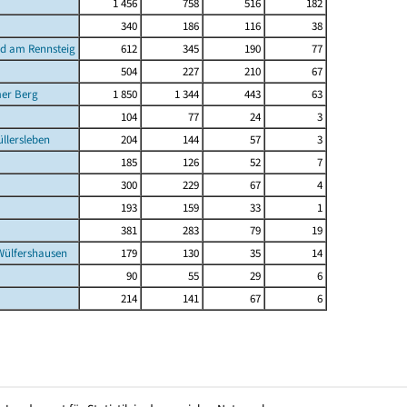
1 456
758
516
182
340
186
116
38
d am Rennsteig
612
345
190
77
504
227
210
67
mer Berg
1 850
1 344
443
63
104
77
24
3
lersleben
204
144
57
3
185
126
52
7
300
229
67
4
193
159
33
1
381
283
79
19
ülfershausen
179
130
35
14
90
55
29
6
214
141
67
6