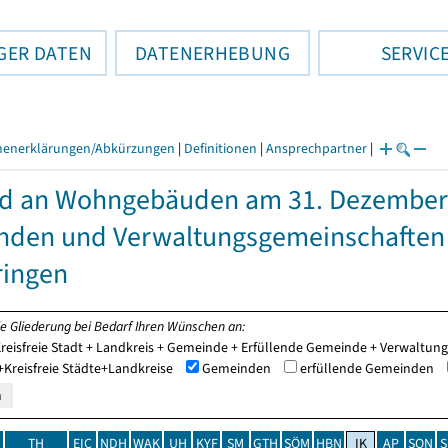
GER DATEN
DATENERHEBUNG
SERVIC
henerklärungen/Abkürzungen
|
Definitionen
|
Ansprechpartner
|
d an Wohngebäuden am 31. Dezember 
den und Verwaltungsgemeinschaften
ringen
ie Gliederung bei Bedarf Ihren Wünschen an:
reisfreie Stadt + Landkreis + Gemeinde + Erfüllende Gemeinde + Verwaltu
Kreisfreie Städte+Landkreise
Gemeinden
erfüllende Gemeinden
TH
EIC
NDH
WAK
UH
KYF
SM
GTH
SÖM
HBN
IK
AP
SON
S