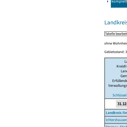
komplet
Landkreis
ohne Wohnhei
Gebietsstand: 3
L
Kreisfr
Lan
Gem
Erfüllen
Verwaltung
Schlüssel
Landkreis Il
Ichtershausen
Ilmenau, Stad