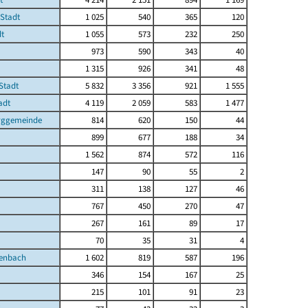
 Stadt
1 025
540
365
120
dt
1 055
573
232
250
973
590
343
40
1 315
926
341
48
 Stadt
5 832
3 356
921
1 555
adt
4 119
2 059
583
1 477
ggemeinde
814
620
150
44
899
677
188
34
1 562
874
572
116
147
90
55
2
311
138
127
46
767
450
270
47
267
161
89
17
70
35
31
4
tenbach
1 602
819
587
196
346
154
167
25
215
101
91
23