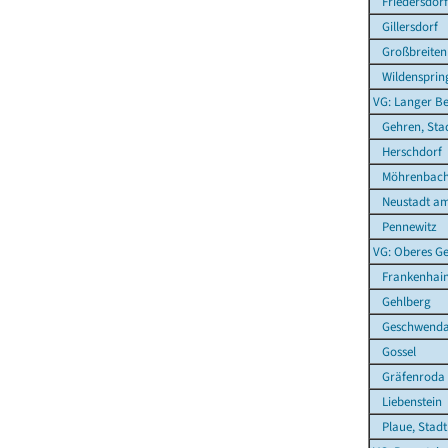
Friedersdorf
Gillersdorf
Großbreitenb
Wildensprin
VG: Langer B
Gehren, Sta
Herschdorf
Möhrenbac
Neustadt am
Pennewitz
VG: Oberes Ge
Frankenhai
Gehlberg
Geschwend
Gossel
Gräfenroda
Liebenstein
Plaue, Stadt