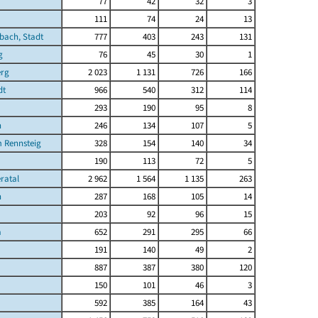
77
42
32
3
111
74
24
13
ach, Stadt
777
403
243
131
g
76
45
30
1
erg
2 023
1 131
726
166
dt
966
540
312
114
293
190
95
8
h
246
134
107
5
 Rennsteig
328
154
140
34
190
113
72
5
ratal
2 962
1 564
1 135
263
n
287
168
105
14
203
92
96
15
a
652
291
295
66
191
140
49
2
887
387
380
120
150
101
46
3
592
385
164
43