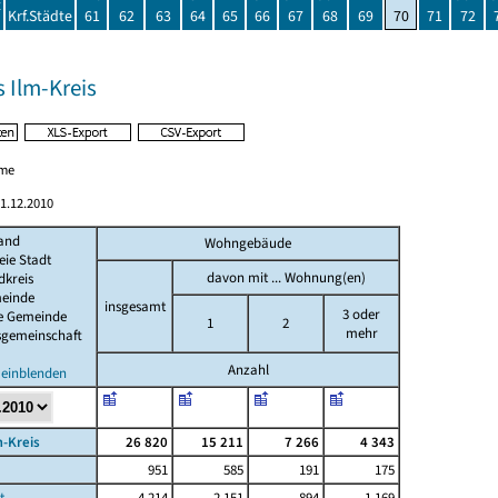
t
Krf.Städte
61
62
63
64
65
66
67
68
69
70
71
72
 Ilm-Kreis
me
1.12.2010
and
Wohngebäude
eie Stadt
davon mit ... Wohnung(en)
dkreis
einde
insgesamt
3 oder
de Gemeinde
1
2
mehr
sgemeinschaft
Anzahl
 einblenden
m-Kreis
26 820
15 211
7 266
4 343
951
585
191
175
t
4 214
2 151
894
1 169