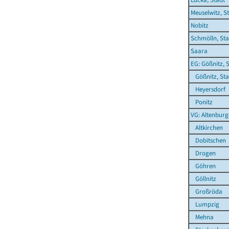
Meuselwitz, S
Nobitz
Schmölln, Sta
Saara
EG: Gößnitz, 
Gößnitz, Sta
Heyersdorf
Ponitz
VG: Altenburg
Altkirchen
Dobitschen
Drogen
Göhren
Göllnitz
Großröda
Lumpzig
Mehna