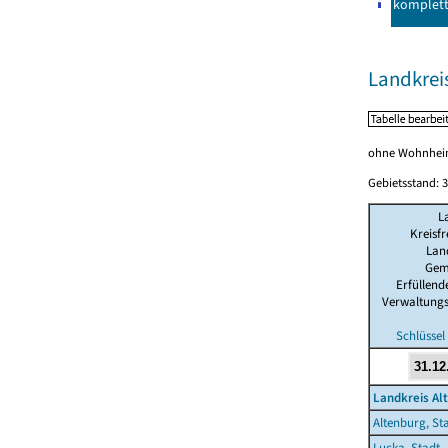
komplet
Landkrei
ohne Wohnhei
Gebietsstand: 3
L
Kreisfr
Lan
Gem
Erfüllen
Verwaltung
Schlüssel
Landkreis Al
Altenburg, St
Lucka, Stadt