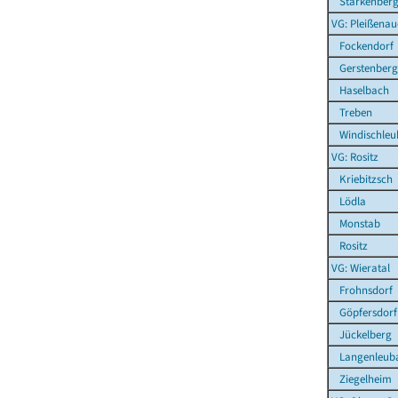
Starkenber
VG: Pleißenau
Fockendorf
Gerstenberg
Haselbach
Treben
Windischleu
VG: Rositz
Kriebitzsch
Lödla
Monstab
Rositz
VG: Wieratal
Frohnsdorf
Göpfersdorf
Jückelberg
Langenleuba
Ziegelheim