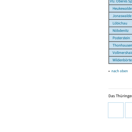
VG: Oberes Sp
Heukewalde
Jonaswalde
Löbichau
Nöbdenitz
Posterstein
Thonhause
Vollmershai
Wildenbörte
▴
nach oben
Das Thüringer