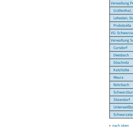
Verwaltung Pr
Gräfenthal, 
Lehesten, St
Probstzella
VG: Schwarza
Verwaltung S
Cursdorf
Deesbach
Döschnitz
Katzhütte
Meura
Rohrbach
Schwarzbur
Sitzendorf
Unterweißb
Schwarzatal,
▴
nach oben