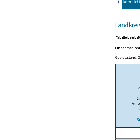
komplet
Landkrei
Einnahmen ohne
Gebietsstand: 3
L
E
Verw
S