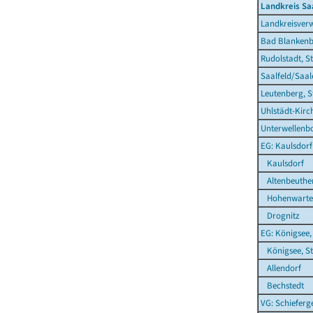
Landkreis Sa
Landkreisverw
Bad Blankenb
Rudolstadt, S
Saalfeld/Saal
Leutenberg, S
Uhlstädt-Kirc
Unterwellenb
EG: Kaulsdorf
Kaulsdorf
Altenbeuthe
Hohenwarte
Drognitz
EG: Königsee,
Königsee, St
Allendorf
Bechstedt
VG: Schieferg