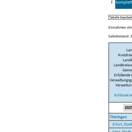
komplet
Einnahmen ohne
Gebietsstand: 3
La
Kreisfre
Landk
Landkreisv
Geme
Erfüllende
Verwaltungsg
Verwaltun
Schlüssel 
Thüringen
Erfurt, Stad
Gera, Stadt