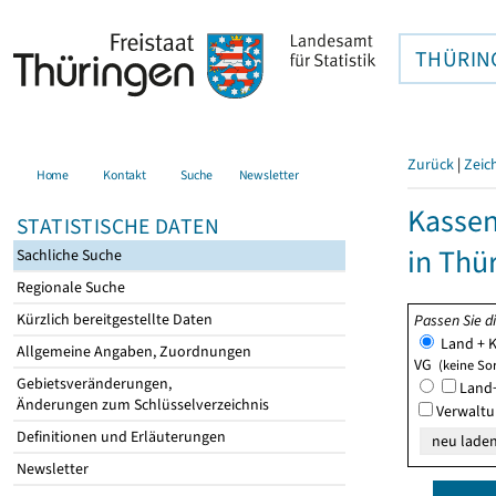
THÜRIN
Zurück
|
Zeic
Home
Kontakt
Suche
Newsletter
Kasse
STATISTISCHE DATEN
in Thü
Sachliche Suche
Regionale Suche
Kürzlich bereitgestellte Daten
Passen Sie d
Land + K
Allgemeine Angaben, Zuordnungen
VG
(keine So
Gebietsveränderungen,
Land+
Änderungen zum Schlüsselverzeichnis
Verwaltu
Definitionen und Erläuterungen
Newsletter