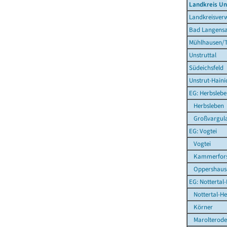
Landkreis Un
Landkreisverw
Bad Langensa
Mühlhausen/T
Unstruttal
Südeichsfeld
Unstrut-Haini
EG: Herbsleb
Herbsleben
Großvargul
EG: Vogtei
Vogtei
Kammerfors
Oppershaus
EG: Nottertal
Nottertal-Hei
Körner
Marolterode