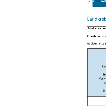
komplet
Landkrei
Einnahmen ohne
Gebietsstand: 3
La
Er
Verw
V
Sc