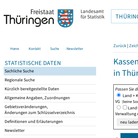
THÜRIN
Zurück
|
Zeic
Home
Kontakt
Suche
Newsletter
Kasse
STATISTISCHE DATEN
in Thü
Sachliche Suche
Regionale Suche
Kürzlich bereitgestellte Daten
Passen Sie d
Land + K
Allgemeine Angaben, Zuordnungen
VG
(keine So
Gebietsveränderungen,
Land+
Änderungen zum Schlüsselverzeichnis
Verwaltung 
Definitionen und Erläuterungen
Newsletter