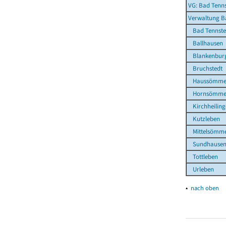
VG: Bad Tenns
Verwaltung B
Bad Tennsted
Ballhausen
Blankenbur
Bruchstedt
Haussömme
Hornsömme
Kirchheiling
Kutzleben
Mittelsömm
Sundhause
Tottleben
Urleben
▴
nach oben