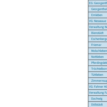
EG: Georgent
Georgentha
Emleben
VG: Nesseaue
Verwaltung N
Bienstädt
Eschenberg
Friemar
Molschleben
Nottleben
Pferdingsle
Tröchtelbor
Tüttleben
Zimmernsup
VG: Fahner H
Verwaltung F
Dachwig
Döllstädt