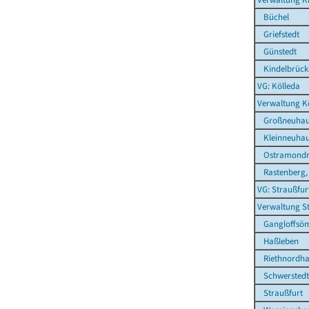
Büchel
Griefstedt
Günstedt
Kindelbrück
VG: Kölleda
Verwaltung K
Großneuhau
Kleinneuhau
Ostramond
Rastenberg, 
VG: Straußfur
Verwaltung S
Gangloffsö
Haßleben
Riethnordha
Schwerstedt
Straußfurt