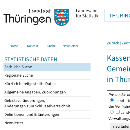
THÜRIN
Zurück
|
Zeic
Home
Kontakt
Suche
Newsletter
Kasse
STATISTISCHE DATEN
Gemei
Sachliche Suche
Regionale Suche
in Thü
Kürzlich bereitgestellte Daten
Allgemeine Angaben, Zuordnungen
Passen Sie d
Gebietsveränderungen,
Land + K
Änderungen zum Schlüsselverzeichnis
der VG
(kein
Land+
Definitionen und Erläuterungen
Verwaltung
Newsletter