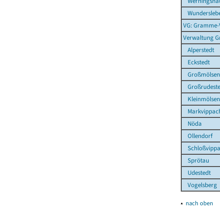
Werningsha
Wundersleb
VG: Gramme-
Verwaltung 
Alperstedt
Eckstedt
Großmölsen
Großrudeste
Kleinmölsen
Markvippac
Nöda
Ollendorf
Schloßvipp
Sprötau
Udestedt
Vogelsberg
▴
nach oben