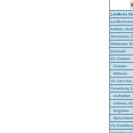
Landkreis S
Landkreisve
Kölleda, Stad
Sömmerda, S
Weißensee, St
Buttstädt
EG: Elxleben
Elxleben
Witterda
VG: Gera-Aue
Verwaltung G
Andisleben
Gebesee, St
Ringleben
Walschlebe
VG: Kindelbrü
Verwaltung K