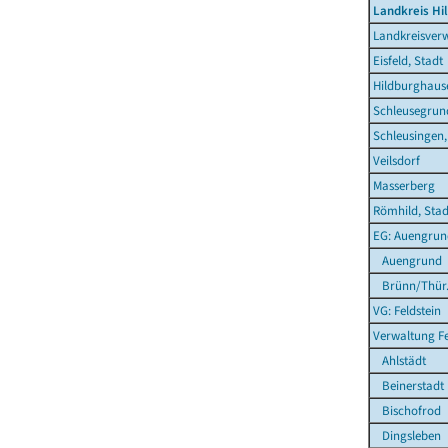
Landkreis Hi
Landkreisver
Eisfeld, Stadt
Hildburghause
Schleusegrun
Schleusingen,
Veilsdorf
Masserberg
Römhild, Stad
EG: Auengrun
Auengrund
Brünn/Thür
VG: Feldstein
Verwaltung Fe
Ahlstädt
Beinerstadt
Bischofrod
Dingsleben