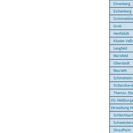
Ehrenberg
Eichenberg
Grimmelsha
Grub
Henfstädt
Kloster Veß
Lengfeld
Marisfeld
Oberstadt
Reurieth
Schmeheim
St.Bernhard
Themar, Sta
VG: Heldburg
Verwaltung H
Schlechtsar
Schweickers
Straufhain