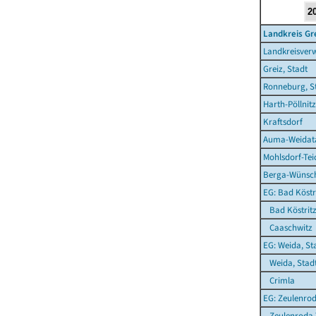
Landkreis Gr
Landkreisverw
Greiz, Stadt
Ronneburg, S
Harth-Pöllnitz
Kraftsdorf
Auma-Weidata
Mohlsdorf-Te
Berga-Wünsch
EG: Bad Köstri
Bad Köstritz
Caaschwitz
EG: Weida, St
Weida, Stad
Crimla
EG: Zeulenrod
Zeulenroda-T