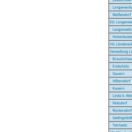
Langenwolsc
Weißendorf
EG: Langenwe
Langenwetz
Hohenleuben
VG: Länderec
Verwaltung L
Braunichsw
Endschütz
Gauern
Hilbersdorf
Kauern
Linda b. We
Paitzdorf
Rückersdorf
Seelingstädt
Teichwitz