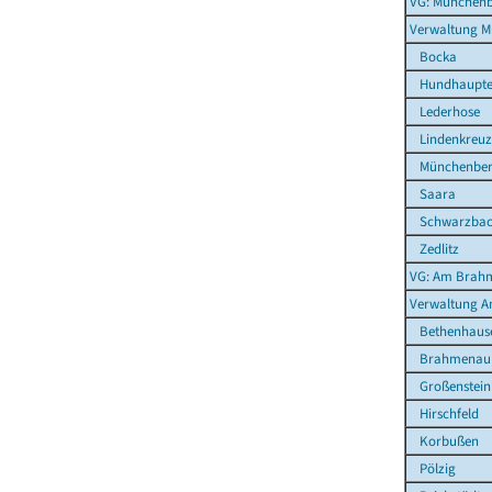
VG: Münchenb
Verwaltung M
Bocka
Hundhaupt
Lederhose
Lindenkreuz
Münchenbern
Saara
Schwarzba
Zedlitz
VG: Am Brahm
Verwaltung 
Bethenhaus
Brahmenau
Großenstein
Hirschfeld
Korbußen
Pölzig