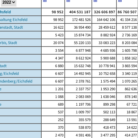
chsfeld
98 952
404 531 187
326 606 897
86 760 507
altung Eichsfeld
98 952
172 481 526
164 642 106
41 334 216
enstadt, Stadt
16 622
36 954 490
28 459 612
8 577 138
5 423
15 874 734
8 882 924
2 736 169
rbis, Stadt
20 074
55 220 133
33 083 223
8 203 084
3 554
6 877 948
4 685 936
1 605 798
4 347
8 612 924
5 900 688
1 858 162
tadt
6 880
15 632 748
10 778 941
3 865 594
g/Eichsfeld
6 607
14 492 945
10 752 658
3 340 119
indenberg/Eichsfeld
6 607
2 378 761
1 575 494
1 070 265
e
1 201
2 337 757
1 953 290
862 636
1 088
2 083 069
1 638 046
878 140
e
689
1 197 706
899 298
67 721
537
1 009 797
502 113
18 867
252
355 579
288 649
13 591
370
538 870
418 473
14 622
2 470
4 591 406
3 477 295
414 277