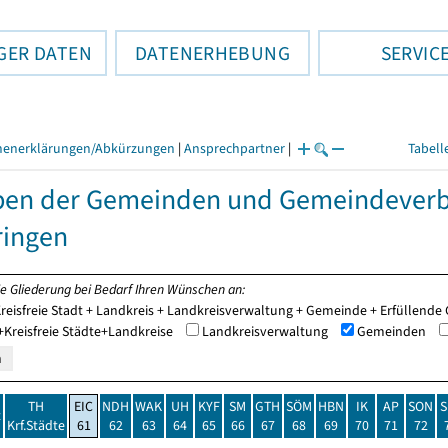
GER DATEN
DATENERHEBUNG
SERVIC
henerklärungen/Abkürzungen
|
Ansprechpartner
|
Tabell
ben der Gemeinden und Gemeindeverb
ringen
ie Gliederung bei Bedarf Ihren Wünschen an:
reisfreie Stadt + Landkreis + Landkreisverwaltung + Gemeinde + Erfüllen
Kreisfreie Städte+Landkreise
Landkreisverwaltung
Gemeinden
TH
EIC
NDH
WAK
UH
KYF
SM
GTH
SÖM
HBN
IK
AP
SON
S
t
Krf.Städte
61
62
63
64
65
66
67
68
69
70
71
72