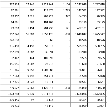
272 128
12 246
1 422 741
1 154
1 247 018
1 247 018
97 961
307
113 875
1 225
147 592
147 592
89 257
3 525
703 223
342
64 773
20 399
64 801
369
184 469
-
33 179
33 179
79 693
1 194
284 236
521
457 101
457 101
1 757 348
51 383
5 053 126
898
1 648 042
1 625 542
328 630
-
65
-
10 526
10 526
215 490
4 198
659 513
-
505 285
500 785
257 099
13 882
836 094
-
103 940
103 940
32 447
144
109 390
-
9 565
9 565
156 956
3 507
323 218
-
21 690
21 690
211 765
9 358
1 207 388
-
26 831
26 831
217 663
10 798
451 774
-
164 578
155 078
117 776
3 628
340 041
-
70 547
66 547
219 522
5 868
1 125 643
898
735 080
730 580
1 373 293
6 539
6 371 573
-
1 668 036
1 572 865
330 145
97
5 117
-
80 364
80 364
30 775
-
48 149
-
26 099
23 024