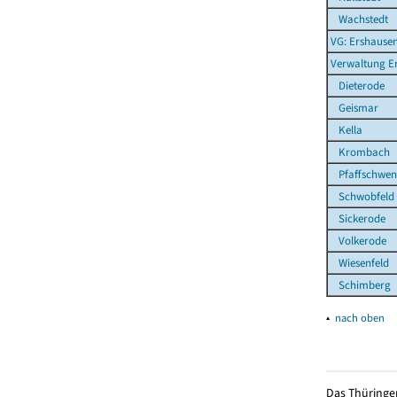
Wachstedt
VG: Ershause
Verwaltung E
Dieterode
Geismar
Kella
Krombach
Pfaffschwen
Schwobfeld
Sickerode
Volkerode
Wiesenfeld
Schimberg
▴
nach oben
Das Thüringer