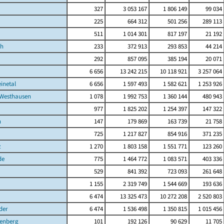
327
3 053 167
1 806 149
99 034
225
664 312
501 256
289 113
511
1 014 301
817 197
21 192
ch
233
372 913
293 853
44 214
292
857 095
385 194
20 071
6 656
13 242 215
10 118 921
3 257 064
inetal
6 656
1 597 493
1 582 621
1 253 926
Westhausen
1 078
1 992 753
1 360 144
480 943
977
1 825 202
1 254 397
147 322
n
147
179 869
163 739
21 758
725
1 217 827
854 916
371 235
z
1 270
1 803 158
1 551 771
123 260
de
775
1 464 772
1 083 571
403 336
529
841 392
723 093
261 648
1 155
2 319 749
1 544 669
193 636
6 474
13 325 473
10 272 208
2 520 803
der
6 474
1 536 498
1 350 815
1 015 456
enberg
101
192 126
90 629
11 705