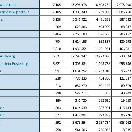
-Wipperaue
7 105
13 296 976
10 608 234
2 073 000
ichsfeld-Wipperaue
7 105
1 309 349
1 239 930
1 085 450
is
3 158
5 546 922
4 481 879
387 682
469
629 886
493 999
88 837
1 464
2 260 109
1 876 558
205 452
704
1 614 156
853 887
139 298
1 310
1 936 554
1 661 981
166 281
Rusteberg
5 521
17 797 942
12 922 070
2 730 024
anstein-Rusteberg
5 521
1 306 584
1 198 788
996 736
n
997
1 634 252
1 253 940
96 273
238
736 336
454 386
121 037
218
637 270
501 109
60 879
n
290
527 711
351 905
48 209
180
341 720
282 695
19 659
sen
583
1 014 530
987 951
115 734
rn
577
1 417 991
892 878
95 776
rn
592
3 675 254
2 937 784
683 262
258
544 506
256 985
18 835