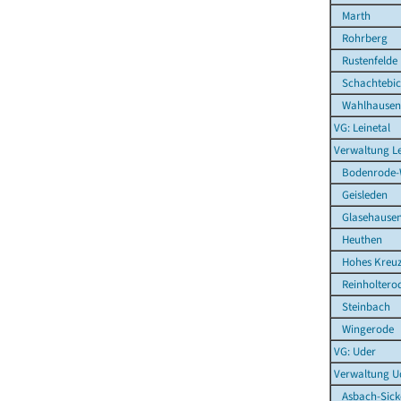
Marth
Rohrberg
Rustenfelde
Schachtebi
Wahlhausen
VG: Leinetal
Verwaltung Le
Bodenrode-
Geisleden
Glasehause
Heuthen
Hohes Kreu
Reinholtero
Steinbach
Wingerode
VG: Uder
Verwaltung U
Asbach-Sick