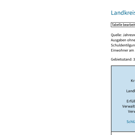
Landkreis
Quelle: Jahresr
Ausgaben ohne
Schuldentilgun
Einwohner am 3
Gebietsstand: 3
Kr
Land
Erfü
Verwal
Ver
Schlü