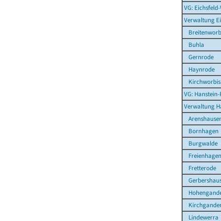
VG: Eichsfeld
Verwaltung E
Breitenworb
Buhla
Gernrode
Haynrode
Kirchworbis
VG: Hanstein-
Verwaltung H
Arenshause
Bornhagen
Burgwalde
Freienhage
Fretterode
Gerbershau
Hohengande
Kirchgande
Lindewerra