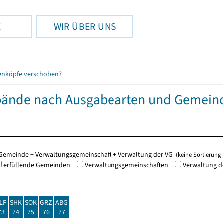
E
WIR ÜBER UNS
enköpfe verschoben?
ände nach Ausgabearten und Gemein
de Gemeinde + Verwaltungsgemeinschaft + Verwaltung der VG
(keine Sortierung
erfüllende Gemeinden
Verwaltungsgemeinschaften
Verwaltung d
LF
SHK
SOK
GRZ
ABG
73
74
75
76
77