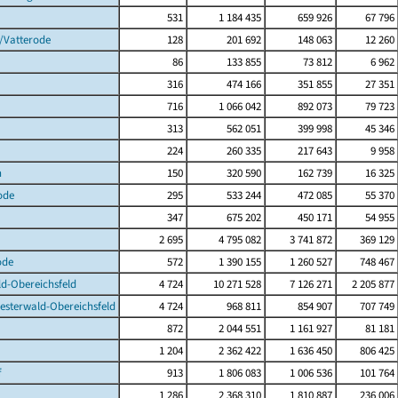
531
1 184 435
659 926
67 796
/Vatterode
128
201 692
148 063
12 260
86
133 855
73 812
6 962
316
474 166
351 855
27 351
716
1 066 042
892 073
79 723
313
562 051
399 998
45 346
224
260 335
217 643
9 958
n
150
320 590
162 739
16 325
ode
295
533 244
472 085
55 370
347
675 202
450 171
54 955
2 695
4 795 082
3 741 872
369 129
ode
572
1 390 155
1 260 527
748 467
d-Obereichsfeld
4 724
10 271 528
7 126 271
2 205 877
esterwald-Obereichsfeld
4 724
968 811
854 907
707 749
872
2 044 551
1 161 927
81 181
1 204
2 362 422
1 636 450
806 425
f
913
1 806 083
1 006 536
101 764
1 286
2 368 310
1 810 887
236 006