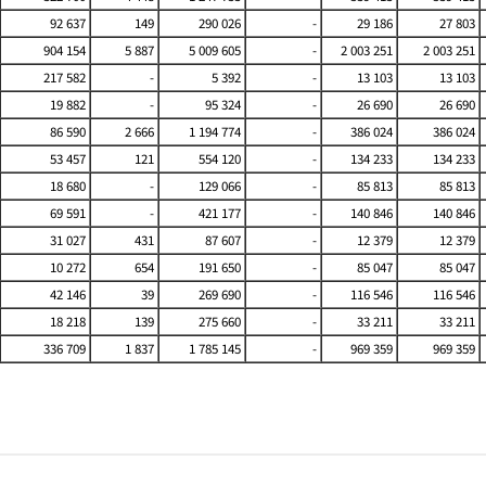
92 637
149
290 026
-
29 186
27 803
904 154
5 887
5 009 605
-
2 003 251
2 003 251
217 582
-
5 392
-
13 103
13 103
19 882
-
95 324
-
26 690
26 690
86 590
2 666
1 194 774
-
386 024
386 024
53 457
121
554 120
-
134 233
134 233
18 680
-
129 066
-
85 813
85 813
69 591
-
421 177
-
140 846
140 846
31 027
431
87 607
-
12 379
12 379
10 272
654
191 650
-
85 047
85 047
42 146
39
269 690
-
116 546
116 546
18 218
139
275 660
-
33 211
33 211
336 709
1 837
1 785 145
-
969 359
969 359