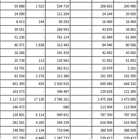
55 888
1 523
534 719
-
208 663
200 980
24 599
-
111 204
-
24 244
20 605
8 413
144
58 293
-
16 469
16 469
39 551
-
284 953
-
43 876
34 891
51 236
-
761 114
-
61 849
61 849
40 371
1 838
312 443
-
84 946
80 566
16 266
-
191 419
-
42 692
42 692
25 738
113
120 563
-
51 852
51 852
53 791
113
362 811
-
10 079
2 261
81 554
2 276
311 386
-
191 595
191 595
451 393
435
2 920 915
-
695 680
644 332
163 573
-
348 487
-
129 628
121 385
1 117 103
17 130
3 786 161
-
2 475 268
2 473 885
146 472
-
686
-
113 904
113 904
124 801
6 114
949 831
-
787 350
787 350
281 501
4 285
544 239
-
616 906
616 906
148 992
2 134
753 646
-
388 509
388 509
322 700
4 448
1 247 733
-
539 413
539 413