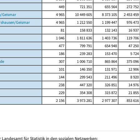
449
721 351
655 564
272 752
n/Geismar
4 965
10 449 605
8 373 105
2 453 459
rshausen/Geismar
4 965
1 212 550
1 199 447
976 473
81
158 833
132 143
16 937
1 046
1 811 636
1 403 736
119 706
477
799 791
654 948
47 250
186
239 283
153 470
5 724
de
307
1 006 710
865 864
375 096
101
146 350
131 971
12 906
144
299 543
211 496
8 920
238
447 320
326 851
14 976
229
354 308
315 872
21 855
2 156
3 973 281
2 977 307
853 616
 Landesamt für Statistik in den sozialen Netzwerken: