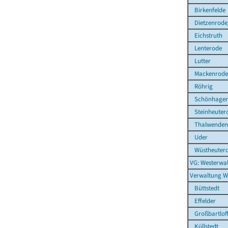
Birkenfelde
Dietzenrode
Eichstruth
Lenterode
Lutter
Mackenrode
Röhrig
Schönhage
Steinheuter
Thalwenden
Uder
Wüstheuter
VG: Westerwal
Verwaltung W
Büttstedt
Effelder
Großbartlof
Küllstedt