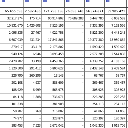
65 455 598
2 592 436
171 798 356
76 698 740
64 374 871
59 905 421
32 217 374
175 714
90 914 802
76 689 288
6 447 780
6 008 588
10 931 670
1 425 608
7 525 196
-
7 332 395
7 152 556
2 096 535
27 467
4 022 753
-
6 521 300
6 448 245
6 607 039
431 234
17 841 866
-
19 377 380
15 980 864
870 917
33 419
2 175 802
-
1 590 420
1 590 420
940 124
6 944
3 095 458
-
2 577 208
2 544 808
2 420 782
33 199
4 459 366
-
4 339 752
4 183 168
1 320 500
291 412
5 800 627
-
2 432 148
2 409 524
226 790
260 296
18 143
-
68 767
68 767
202 108
4 937
883 609
-
369 467
369 467
188 929
6 999
563 978
-
308 923
308 923
84 118
11 388
736 071
-
226 285
226 285
101 338
-
381 908
-
254 113
254 113
58 787
269
216 002
-
41 866
41 866
74 977
-
328 874
-
120 397
120 397
383 453
7 523
2 672 042
-
1 042 330
1 019 706