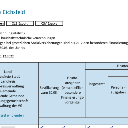
 Eichsfeld
echnungsstatistik
 haushaltstechnische Verrechnungen
gen bei gesetzlichen Sozialversicherungen sind bis 2012 den besonderen Finanzierun
0.06. des Jahres
1.12.2022
Brutto
Land
eisfreie Stadt
Brutto-
Landkreis
ausgaben
insgesamt
kreisverwaltung
Personal-
Bevölkerung
(einschließlich
Gemeinde
ausgaben
zum 30.06.
besondere
llende Gemeinde
Finanzierungs-
tungsgemeinschaft
vorgänge)
waltung der VG
ssel einblenden