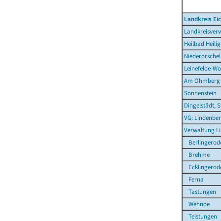
Landkreis Ei
Landkreisverw
Heilbad Heilig
Niederorschel
Leinefelde-Wo
Am Ohmberg
Sonnenstein
Dingelstädt, S
VG: Lindenber
Verwaltung L
Berlingerod
Brehme
Ecklingerod
Ferna
Tastungen
Wehnde
Teistungen