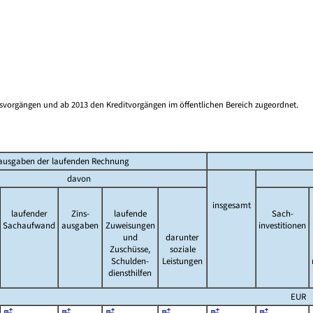
gsvorgängen und ab 2013 den Kreditvorgängen im öffentlichen Bereich zugeordnet.
ausgaben der laufenden Rechnung
davon
insgesamt
laufender
Zins-
laufende
Sach-
Sachaufwand
ausgaben
Zuweisungen
investitionen
und
darunter
Zuschüsse,
soziale
Schulden-
Leistungen
diensthilfen
EUR