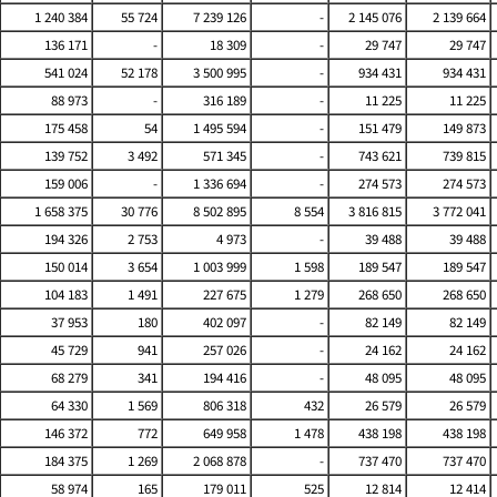
1 240 384
55 724
7 239 126
-
2 145 076
2 139 664
136 171
-
18 309
-
29 747
29 747
541 024
52 178
3 500 995
-
934 431
934 431
88 973
-
316 189
-
11 225
11 225
175 458
54
1 495 594
-
151 479
149 873
139 752
3 492
571 345
-
743 621
739 815
159 006
-
1 336 694
-
274 573
274 573
1 658 375
30 776
8 502 895
8 554
3 816 815
3 772 041
194 326
2 753
4 973
-
39 488
39 488
150 014
3 654
1 003 999
1 598
189 547
189 547
104 183
1 491
227 675
1 279
268 650
268 650
37 953
180
402 097
-
82 149
82 149
45 729
941
257 026
-
24 162
24 162
68 279
341
194 416
-
48 095
48 095
64 330
1 569
806 318
432
26 579
26 579
146 372
772
649 958
1 478
438 198
438 198
184 375
1 269
2 068 878
-
737 470
737 470
58 974
165
179 011
525
12 814
12 414