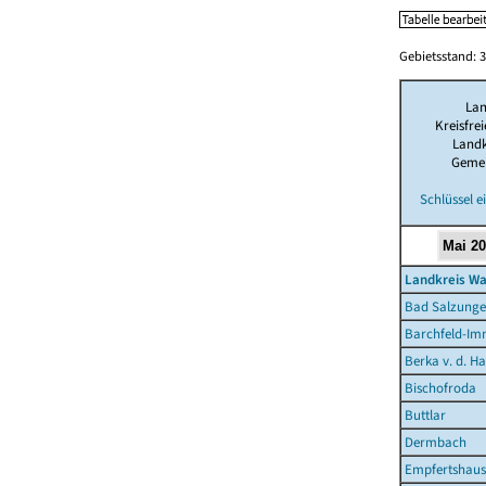
Gebietsstand: 3
La
Kreisfre
Landk
Geme
Schlüssel 
Landkreis Wa
Bad Salzunge
Barchfeld-Im
Berka v. d. Ha
Bischofroda
Buttlar
Dermbach
Empfertshau