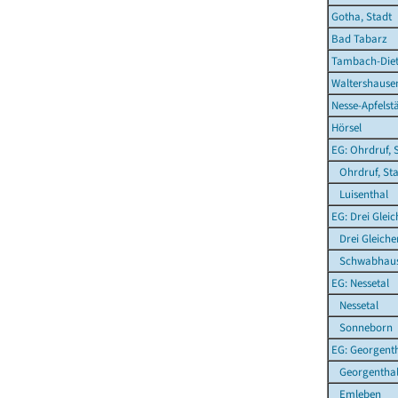
Gotha, Stadt
Bad Tabarz
Tambach-Diet
Waltershausen
Nesse-Apfelst
Hörsel
EG: Ohrdruf, 
Ohrdruf, Sta
Luisenthal
EG: Drei Glei
Drei Gleiche
Schwabhau
EG: Nessetal
Nessetal
Sonneborn
EG: Georgent
Georgentha
Emleben