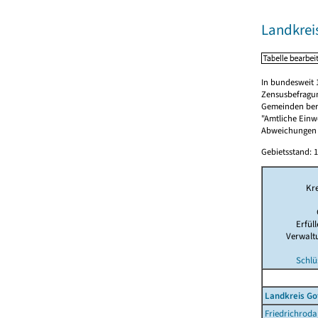
Landkrei
In bundesweit 
Zensusbefragun
Gemeinden berü
"Amtliche Einwo
Abweichungen i
Gebietsstand: 1
Kre
Erfül
Verwalt
Schlü
Landkreis Go
Friedrichroda