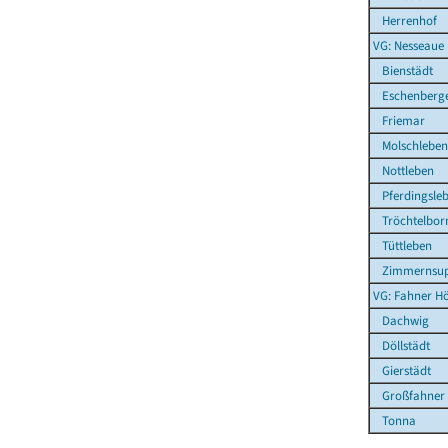
Herrenhof
VG: Nesseaue
Bienstädt
Eschenberg
Friemar
Molschleben
Nottleben
Pferdingsle
Tröchtelbor
Tüttleben
Zimmernsup
VG: Fahner H
Dachwig
Döllstädt
Gierstädt
Großfahner
Tonna